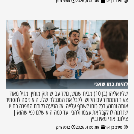
מירב בן יאיר
אוגוסט 4, 2026
9:44 pm
להיות כמו שאני
שליו אליהו (בן 10) מבית שמש, נולד עם שיתוק מוחין ומגיל מאוד
צעיר התמודד עם הקושי לקבל את המגבלה שלו. הוא ניסה להסתיר
אותה ונמנע בכל כוחו לשתף עלייה ואז הגיעה נקודת המפנה בחייו
שגרמה לו לקבל את עצמו ולהבין עד כמה הוא שלם כפי שהוא |
צילום: אורי מאירוביץ
מירב בן יאיר
אוגוסט 4, 2026
9:42 pm