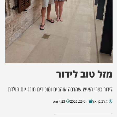
ן מסע מלחמה
ת השבוע
ונים
לות מקומית
דקס עסקים
מזל טוב לידור
לידור כפרי האיש שהרבה אוהבים ומוכירים חוגג יום הולדת
מירב בן יאיר
יוני 25, 2026
4:23 pm