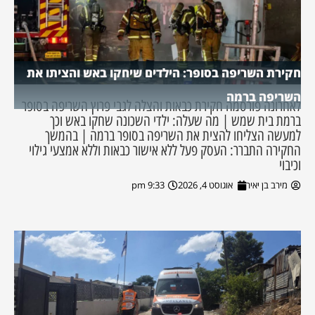
חקירת השריפה בסופר: הילדים שיחקו באש והציתו את
השריפה ברמה
לאחרונה פורסמה חקירת כבאות והצלה לגבי פרוץ השריפה בסופר
ברמת בית שמש | מה שעלה: ילדי השכונה שחקו באש וכך
למעשה הצליחו להצית את השריפה בסופר ברמה | בהמשך
החקירה התברר: העסק פעל ללא אישור כבאות וללא אמצעי גילוי
וכיבוי
מירב בן יאיר
אוגוסט 4, 2026
9:33 pm