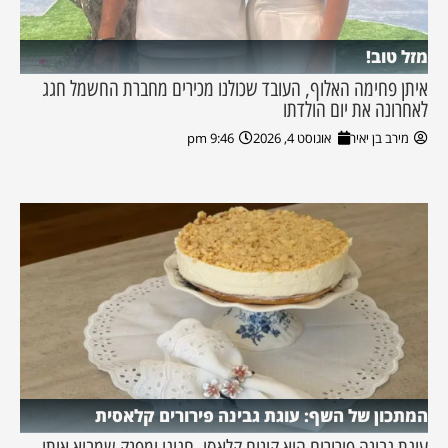
מזל טוב!
איתן פחימה האלוף, העובד שכולנו מכירים מחברת החשמל חגג
לאחרונה את יום הולדתו
מירב בן יאיר
אוגוסט 4, 2026
9:46 pm
המתכון של השף: עוגת גבינה פירורים קלאסית
עוגת גבינה פירורים היא קינוח קלאסי, חגיגי ומפנק שמביא איתו