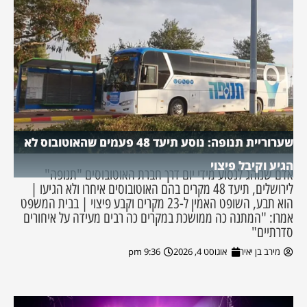
שערוריית תנופה: נוסע תיעד 48 פעמים שהאוטובוס לא
הגיע וקיבל פיצוי
אדם שנוהג לנסוע מידי יום דרך חברת האוטובוסים "תנופה"
לירושלים, תיעד 48 מקרים בהם האוטובוסים איחרו ולא הגיעו |
הוא תבע, השופט האמין ל-23 מקרים וקבע פיצוי | בבית המשפט
אמרו: "המתנה כה ממושכת במקרים כה רבים מעידה על איחורים
סדרתיים"
מירב בן יאיר
אוגוסט 4, 2026
9:36 pm