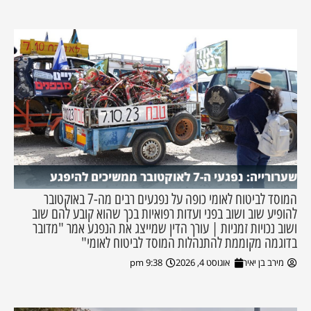
שערורייה: נפגעי ה-7 לאוקטובר ממשיכים להיפגע
המוסד לביטוח לאומי כופה על נפגעים רבים מה-7 באוקטובר
להופיע שוב ושוב בפני ועדות רפואיות בכך שהוא קובע להם שוב
ושוב נכויות זמניות | עורך הדין שמייצג את הנפגע אמר "מדובר
בדוגמה מקוממת להתנהלות המוסד לביטוח לאומי"
מירב בן יאיר
אוגוסט 4, 2026
9:38 pm