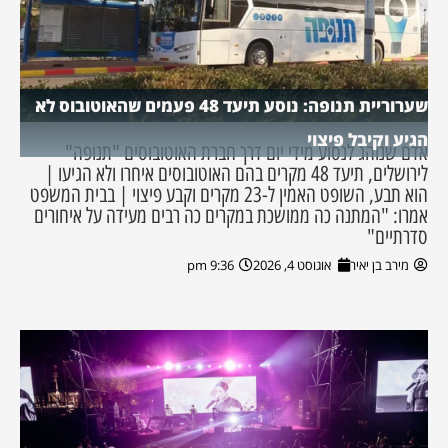
שערוריית תנופה: נוסע תיעד 48 פעמים שהאוטובוס לא
הגיע וקיבל פיצוי
אדם שנוהג לנסוע מידי יום דרך חברת האוטובוסים "תנופה"
לירושלים, תיעד 48 מקרים בהם האוטובוסים איחרו ולא הגיעו |
הוא תבע, השופט האמין ל-23 מקרים וקבע פיצוי | בבית המשפט
אמרו: "המתנה כה ממושכת במקרים כה רבים מעידה על איחורים
סדרתיים"
מירב בן יאיר
אוגוסט 4, 2026
9:36 pm