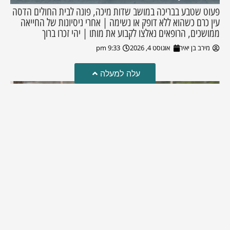
פעוט שטבע בבריכה במושב שדות מיכה, פונה לבית החולים הדסה
עין כרם כשהוא ללא דופק או נשימה | אחרי ניסיונות של החייאה
ממושכים, הרופאים נאלצו לקבוע את מותו | יהי זכרו ברוך
מירב בן יאיר
אוגוסט 4, 2026
9:33 pm
עלה למעלה
מזל טוב!
סמדר כהן האלופה שבתמונה, חגגה את יום הולדתה לאחרונה
מירב בן יאיר
יולי 30, 2026
6:15 pm