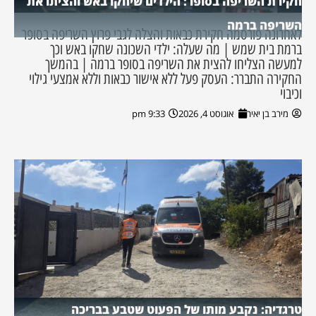
חקירת השריפה בסופר: הילדים שיחקו באש והציתו את
השריפה ברמה
לאחרונה פורסמה חקירת כבאות והצלה לגבי פרוץ השריפה בסופר
ברמת בית שמש | מה שעלה: ילדי השכונה שחקו באש וכך
למעשה הצליחו להצית את השריפה בסופר ברמה | בהמשך
החקירה התברר: העסק פעל ללא אישור כבאות וללא אמצעי גילוי
וכיבוי
מירב בן יאיר
אוגוסט 4, 2026
9:33 pm
טרגדיה: נקבע מותו של הפעוט שטבע בבריכה