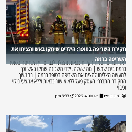
חקירת השריפה בסופר: הילדים שיחקו באש והציתו את
השריפה ברמה
לאחרונה פורסמה חקירת כבאות והצלה לגבי פרוץ השריפה בסופר
ברמת בית שמש | מה שעלה: ילדי השכונה שחקו באש וכך
למעשה הצליחו להצית את השריפה בסופר ברמה | בהמשך
החקירה התברר: העסק פעל ללא אישור כבאות וללא אמצעי גילוי
וכיבוי
מירב בן יאיר
אוגוסט 4, 2026
9:33 pm