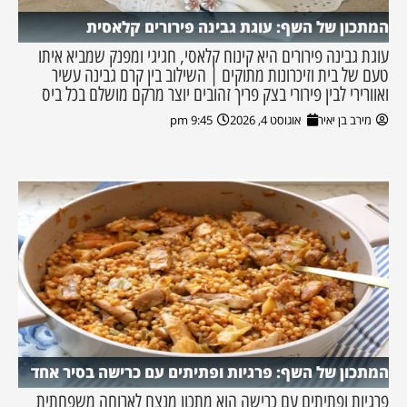
המתכון של השף: עוגת גבינה פירורים קלאסית
עוגת גבינה פירורים היא קינוח קלאסי, חגיגי ומפנק שמביא איתו
טעם של בית וזיכרונות מתוקים | השילוב בין קרם גבינה עשיר
ואוורירי לבין פירורי בצק פריך זהובים יוצר מרקם מושלם בכל ביס
מירב בן יאיר
אוגוסט 4, 2026
9:45 pm
המתכון של השף: פרגיות ופתיתים עם כרישה בסיר אחד
פרגיות ופתיתים עם כרישה הוא מתכון מנצח לארוחה משפחתית