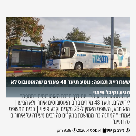
שערוריית תנופה: נוסע תיעד 48 פעמים שהאוטובוס לא
הגיע וקיבל פיצוי
אדם שנוהג לנסוע מידי יום דרך חברת האוטובוסים "תנופה"
לירושלים, תיעד 48 מקרים בהם האוטובוסים איחרו ולא הגיעו |
הוא תבע, השופט האמין ל-23 מקרים וקבע פיצוי | בבית המשפט
אמרו: "המתנה כה ממושכת במקרים כה רבים מעידה על איחורים
סדרתיים"
מירב בן יאיר
אוגוסט 4, 2026
9:36 pm