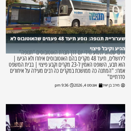
שערוריית תנופה: נוסע תיעד 48 פעמים שהאוטובוס לא
הגיע וקיבל פיצוי
אדם שנוהג לנסוע מידי יום דרך חברת האוטובוסים "תנופה"
לירושלים, תיעד 48 מקרים בהם האוטובוסים איחרו ולא הגיעו |
הוא תבע, השופט האמין ל-23 מקרים וקבע פיצוי | בבית המשפט
אמרו: "המתנה כה ממושכת במקרים כה רבים מעידה על איחורים
סדרתיים"
מירב בן יאיר
אוגוסט 4, 2026
9:36 pm