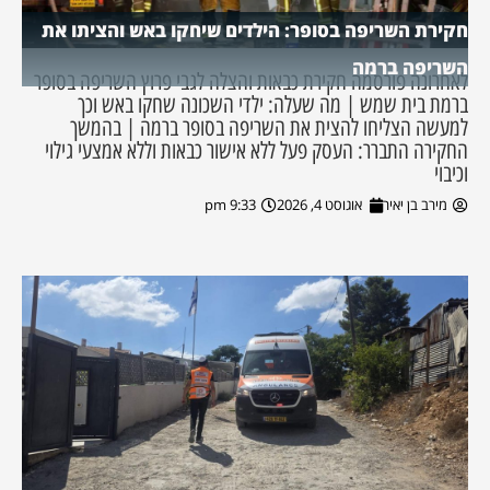
חקירת השריפה בסופר: הילדים שיחקו באש והציתו את
השריפה ברמה
לאחרונה פורסמה חקירת כבאות והצלה לגבי פרוץ השריפה בסופר
ברמת בית שמש | מה שעלה: ילדי השכונה שחקו באש וכך
למעשה הצליחו להצית את השריפה בסופר ברמה | בהמשך
החקירה התברר: העסק פעל ללא אישור כבאות וללא אמצעי גילוי
וכיבוי
מירב בן יאיר
אוגוסט 4, 2026
9:33 pm