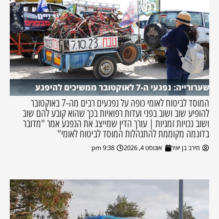
שערורייה: נפגעי ה-7 לאוקטובר ממשיכים להיפגע
המוסד לביטוח לאומי כופה על נפגעים רבים מה-7 באוקטובר
להופיע שוב ושוב בפני ועדות רפואיות בכך שהוא קובע להם שוב
ושוב נכויות זמניות | עורך הדין שמייצג את הנפגע אמר "מדובר
בדוגמה מקוממת להתנהלות המוסד לביטוח לאומי"
מירב בן יאיר
אוגוסט 4, 2026
9:38 pm