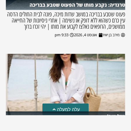
טרגדיה: נקבע מותו של הפעוט שטבע בבריכה
פעוט שטבע בבריכה במושב שדות מיכה, פונה לבית החולים הדסה
עין כרם כשהוא ללא דופק או נשימה | אחרי ניסיונות של החייאה
ממושכים, הרופאים נאלצו לקבוע את מותו | יהי זכרו ברוך
מירב בן יאיר
אוגוסט 4, 2026
9:33 pm
עלה למעלה
מזל טוב!
סמדר כהן האלופה שבתמונה, חגגה את יום הולדתה לאחרונה