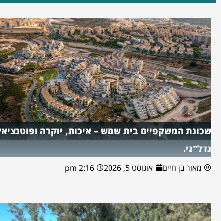
שכונת המשקפיים בית שמש – איכות, יוקרה ופוטנציאל
נדל"ני.
מאור בן חיים
אוגוסט 5, 2026
2:16 pm