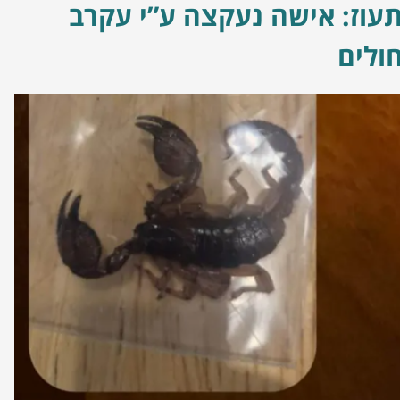
עוז: אישה נעקצה ע”י עקרב
ולים