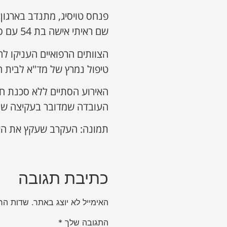
פנחס טויסיג, מתנדב בארגון 
שם ראיתי אישה בת 54 עם סימני עקיצה בגפיים התחתונות לאחר שנעקצה מעקרב".
הצוותים הרפואיים העניקו לה
טיפול נמרץ של מד"א לבית הח
האירוע הסתיים ללא סכנת חיי
העובדה שמדובר בעקיצה של
תמונה: העקרב שעקץ את האי
כתיבת תגובה
האימייל לא יוצג באתר.
שדות הח
התגובה שלך
*