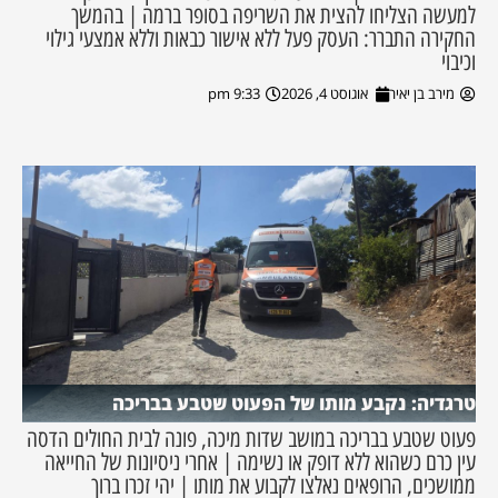
למעשה הצליחו להצית את השריפה בסופר ברמה | בהמשך
החקירה התברר: העסק פעל ללא אישור כבאות וללא אמצעי גילוי
וכיבוי
מירב בן יאיר
אוגוסט 4, 2026
9:33 pm
טרגדיה: נקבע מותו של הפעוט שטבע בבריכה
פעוט שטבע בבריכה במושב שדות מיכה, פונה לבית החולים הדסה
עין כרם כשהוא ללא דופק או נשימה | אחרי ניסיונות של החייאה
ממושכים, הרופאים נאלצו לקבוע את מותו | יהי זכרו ברוך