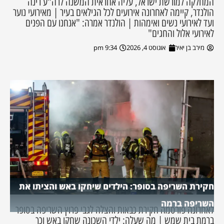
המחלקה למורשת ישראל, עליה אחראית המשנה לרה"ע רינה
הולנדר, קיימה לאחרונה אירועים לכל הגילאים בעיר | מאירועי נוער
ועד לאירועי נשים ואימהות | הולנדר אמרה: "אנחנו עם הפנים
לאירועי אלול והחגים"
מירב בן יאיר
אוגוסט 4, 2026
9:34 pm
חקירת השריפה בסופר: הילדים שיחקו באש והציתו את
השריפה ברמה
לאחרונה פורסמה חקירת כבאות והצלה לגבי פרוץ השריפה בסופר
ברמת בית שמש | מה שעלה: ילדי השכונה שחקו באש וכך