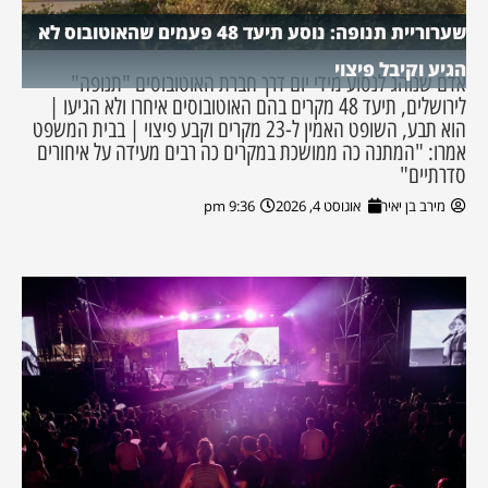
שערוריית תנופה: נוסע תיעד 48 פעמים שהאוטובוס לא
הגיע וקיבל פיצוי
אדם שנוהג לנסוע מידי יום דרך חברת האוטובוסים "תנופה"
לירושלים, תיעד 48 מקרים בהם האוטובוסים איחרו ולא הגיעו |
הוא תבע, השופט האמין ל-23 מקרים וקבע פיצוי | בבית המשפט
אמרו: "המתנה כה ממושכת במקרים כה רבים מעידה על איחורים
סדרתיים"
מירב בן יאיר
אוגוסט 4, 2026
9:36 pm