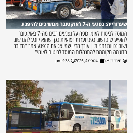
שערורייה: נפגעי ה-7 לאוקטובר ממשיכים להיפגע
המוסד לביטוח לאומי כופה על נפגעים רבים מה-7 באוקטובר
להופיע שוב ושוב בפני ועדות רפואיות בכך שהוא קובע להם שוב
ושוב נכויות זמניות | עורך הדין שמייצג את הנפגע אמר "מדובר
בדוגמה מקוממת להתנהלות המוסד לביטוח לאומי"
מירב בן יאיר
אוגוסט 4, 2026
9:38 pm