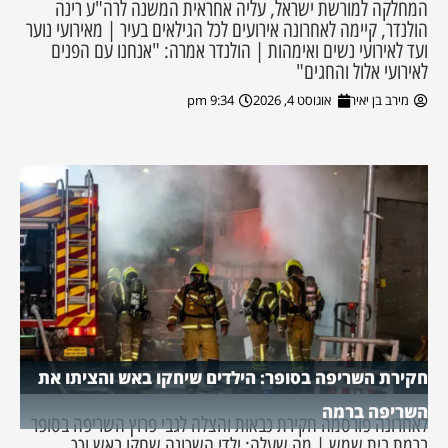
המחלקה למורשת ישראל, עליה אחראית המשנה לרה"ע רינה
הולנדר, קיימה לאחרונה אירועים לכל הגילאים בעיר | מאירועי נוער
ועד לאירועי נשים ואימהות | הולנדר אמרה: "אנחנו עם הפנים
לאירועי אלול והחגים"
מירב בן יאיר
אוגוסט 4, 2026
9:34 pm
חקירת השריפה בסופר: הילדים שיחקו באש והציתו את
השריפה ברמה
לאחרונה פורסמה חקירת כבאות והצלה לגבי פרוץ השריפה בסופר
ברמת בית שמש | מה שעלה: ילדי השכונה שחקו באש וכך