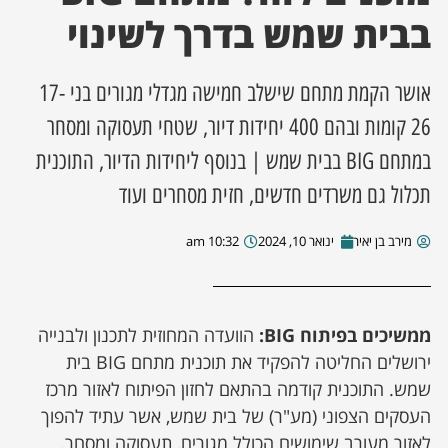
בבית שמש בדרך לשינוי
ן מסע מלחמה
אושר הקמת מתחם שישלב חמישה מגדלי מגורים בני 17-
ת השבוע
26 קומות ובהם 400 יחידות דיור, שטחי תעסוקה ומסחר
ונים
במתחם BIG בבית שמש | בנוסף ליחידות הדיור, התוכנית
תכלול גם משרדים חדשים, חזית מסחרים ועוד
לות מקומית
מירב בן יאיר
ינואר 10, 2024
10:32 am
דקס עסקים
ממשיכים בפיתוח
BIG
:
הוועדה המחוזית לתכנון ולבנייה
ירושלים החליטה להפקיד את תוכנית מתחם BIG בית
שמש. התוכנית קודמה בהתאם לחזון הפיתוח לאזור מרכז
העסקים הצפוני (מע"ר) של בית שמש, אשר עתיד להפוך
לאזור מעורב שימושים הכולל מגורים, תעסוקה ומסחר.