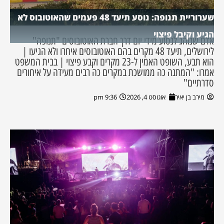
שערוריית תנופה: נוסע תיעד 48 פעמים שהאוטובוס לא
הגיע וקיבל פיצוי
אדם שנוהג לנסוע מידי יום דרך חברת האוטובוסים "תנופה"
לירושלים, תיעד 48 מקרים בהם האוטובוסים איחרו ולא הגיעו |
הוא תבע, השופט האמין ל-23 מקרים וקבע פיצוי | בבית המשפט
אמרו: "המתנה כה ממושכת במקרים כה רבים מעידה על איחורים
סדרתיים"
מירב בן יאיר
אוגוסט 4, 2026
9:36 pm