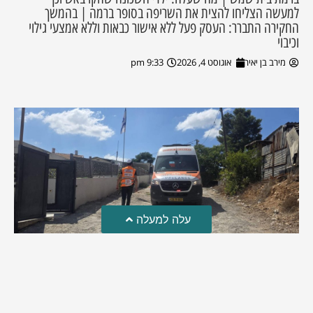
למעשה הצליחו להצית את השריפה בסופר ברמה | בהמשך
החקירה התברר: העסק פעל ללא אישור כבאות וללא אמצעי גילוי
וכיבוי
מירב בן יאיר
אוגוסט 4, 2026
9:33 pm
עלה למעלה
טרגדיה: נקבע מותו של הפעוט שטבע בבריכה
פעוט שטבע בבריכה במושב שדות מיכה, פונה לבית החולים הדסה
עין כרם כשהוא ללא דופק או נשימה | אחרי ניסיונות של החייאה
ממושכים, הרופאים נאלצו לקבוע את מותו | יהי זכרו ברוך