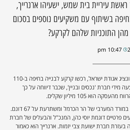
 ראשת עיריית בית שמש, ישעיהו ארנרייך,
חיפה בשיתוף עם משקיעים נוספים בסכום
10:47 pm
לפי הדיווחים ישעיהו ארנרייך ונציג אגודת ישראל, רכשו קרקע לבנייה בחיפה ב-110
ה מידי חברת 'נכסים ובניין', שכבר דיווחה על כך
סקה הוא 105 מיליון שקלים.
לפי 'דה מרקר' הקרקע נמצא במורד המערבי של הר הכרמל ומשתרעת על 67 דונם.
 פרטיים דוגמת יוסי כהן, המנכ"ל והבעלים של חברת
עזרת חברת ישועת צבי יזמות. ארנרייך הוא כאמור