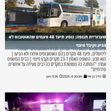
שערוריית תנופה: נוסע תיעד 48 פעמים שהאוטובוס לא
הגיע וקיבל פיצוי
אדם שנוהג לנסוע מידי יום דרך חברת האוטובוסים "תנופה"
לירושלים, תיעד 48 מקרים בהם האוטובוסים איחרו ולא הגיעו |
הוא תבע, השופט האמין ל-23 מקרים וקבע פיצוי | בבית המשפט
אמרו: "המתנה כה ממושכת במקרים כה רבים מעידה על איחורים
סדרתיים"
מירב בן יאיר
אוגוסט 4, 2026
9:36 pm