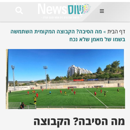
ות
דף הבית
»
מה הסיבה? הקבוצה המקומית השתמשה
שות החמות
ר בימים
בשמו של מאמן שלא נכח
ונים באזור
רט
Et ullamco
sollicitudin 
odio conseq
mauris, wisi v
tortor semper
feugiat 
ultricies la
Congue mat
luctus, quam 
mi sem
מה הסיבה? הקבוצה
לים