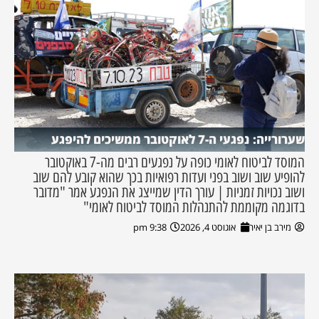
שערורייה: נפגעי ה-7 לאוקטובר ממשיכים להיפגע
המוסד לביטוח לאומי כופה על נפגעים רבים מה-7 באוקטובר
להופיע שוב ושוב בפני ועדות רפואיות בכך שהוא קובע להם שוב
ושוב נכויות זמניות | עורך הדין שמייצג את הנפגע אמר "מדובר
בדוגמה מקוממת להתנהלות המוסד לביטוח לאומי"
מירב בן יאיר
אוגוסט 4, 2026
9:38 pm