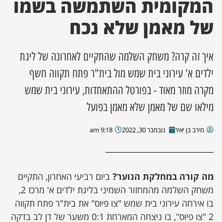
המקומית השתמשה בשמו
של מאמן שלא נכח
ן מסע מלחמה
ת השבוע
איך זה קרה? משחק השלמה שהתקיים לאחרונה של ליגת
ילדים א' עירוני בית שמש מול בית"ר פתח תקווה חשף
ונים
מקרה מוזר מאוד - בפורטל ההתאחדות, עירוני בית שמש
לות מקומית
מילאו שם של מאמן שלא מאמן בפועל
דקס עסקים
מירב בן יאיר
נובמבר 30, 2022
9:18 am
מה קורה במחלקת הנוער?
ביום רביעי האחרון, התקיים
משחק השלמה מהמחזור השמיני בליגת ילדים א' מרכז 2,
בו אירחה עירוני בית שמש "צו פיוס" את בית"ר פתח תקווה
2 "צו פיוס", בו ניצחה המארחת 0:1 משער של דן לב בדקה