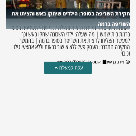
חקירת השריפה בסופר: הילדים שיחקו באש והציתו את
השריפה ברמה
לאחרונה פורסמה חקירת כבאות והצלה לגבי פרוץ השריפה בסופר
ברמת בית שמש | מה שעלה: ילדי השכונה שחקו באש וכך
למעשה הצליחו להצית את השריפה בסופר ברמה | בהמשך
החקירה התברר: העסק פעל ללא אישור כבאות וללא אמצעי גילוי
וכיבוי
מירב בן יאיר
אוגוסט 4, 2026
9:33 pm
עלה למעלה