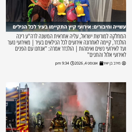
עשייה וחיבורים: אירועי קיץ התקיימו בעיר לכל הגילים
המחלקה למורשת ישראל, עליה אחראית המשנה לרה"ע רינה
הולנדר, קיימה לאחרונה אירועים לכל הגילאים בעיר | מאירועי נוער
ועד לאירועי נשים ואימהות | הולנדר אמרה: "אנחנו עם הפנים
לאירועי אלול והחגים"
מירב בן יאיר
אוגוסט 4, 2026
9:34 pm