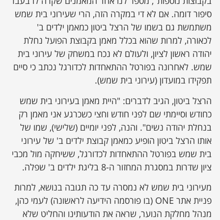
בקבוצות נוספות", מספר לנו אחד המאמנים שקרה לו בעבר
סיפור דומה. אם לא די במקרה הזה, הרי שעירוני בית שמש
משתמשת גם בשמו של הרצל ביטון כמאמן ילדים ב'
לכאורה, למרות שהוא בכלל מאמן בקבוצת הפועל נחלת
יהודה ראשון לציון, ולעולם לא נכח במשחק של עירוני בית
שמש. לאחרונה בפורטל ההתאחדות לכדורגל נכתב כי סיים
תפקידו במועדון (עירוני בית שמש).
הרצל ביטון, הגיב לדברים: "היית מאמן בעירוני בית שמש
כחודש וסיימתי שם לפני חודש וחצי כשכרגע אני מאמן רק
בנחלת יהודה נשים". והנה, לפני יומיים (שלישי), שמו של
אותו הרצל ביטון הופיע כמאמן קבוצת ילדים ב' של עירוני
בית שמש בפורטל ההתאחדות לכדורגל, ששיחקה מול מכבי
ציון שדרות במסגרת המחזור ה-8 בליגת ילדים ב' שפלה.
מעירוני בית שמש לא נמסרה עד כה תגובה בנושא, למרות
פניית אתר ONE (בו פורסמה הידיעה לראשונה) לעמי כהן,
מנהל מחלקת הנוער, שראה את הודעותינו והחליט שלא