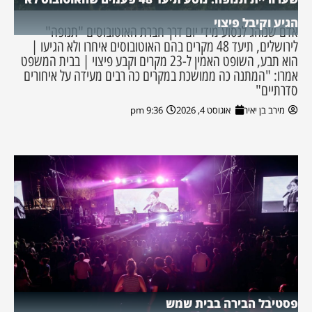
הגיע וקיבל פיצוי
אדם שנוהג לנסוע מידי יום דרך חברת האוטובוסים "תנופה"
לירושלים, תיעד 48 מקרים בהם האוטובוסים איחרו ולא הגיעו |
הוא תבע, השופט האמין ל-23 מקרים וקבע פיצוי | בבית המשפט
אמרו: "המתנה כה ממושכת במקרים כה רבים מעידה על איחורים
סדרתיים"
מירב בן יאיר
אוגוסט 4, 2026
9:36 pm
פסטיבל הבירה בבית שמש