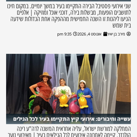
שני אירועי פסטיבל הבירה התקיימו בעיר במשך יומיים. במקום חיכו
לתושבים הופעות, מבשלות בירה, דוכני אוכל ומוזיקה | אלפים
הגיעו ליהנות זו השנה החמישית מההפקה אחת הגדולות שידעה
בית שמש
מירב בן יאיר
אוגוסט 4, 2026
9:35 pm
עשייה וחיבורים: אירועי קיץ התקיימו בעיר לכל הגילים
המחלקה למורשת ישראל, עליה אחראית המשנה לרה"ע רינה
הולנדר, קיימה לאחרונה אירועים לכל הגילאים בעיר | מאירועי נוער