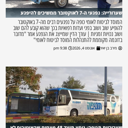
שערורייה: נפגעי ה-7 לאוקטובר ממשיכים להיפגע
המוסד לביטוח לאומי כופה על נפגעים רבים מה-7 באוקטובר
להופיע שוב ושוב בפני ועדות רפואיות בכך שהוא קובע להם שוב
ושוב נכויות זמניות | עורך הדין שמייצג את הנפגע אמר "מדובר
בדוגמה מקוממת להתנהלות המוסד לביטוח לאומי"
מירב בן יאיר
אוגוסט 4, 2026
9:38 pm
שערוריית תנופה: נוסע תיעד 48 פעמים שהאוטובוס לא