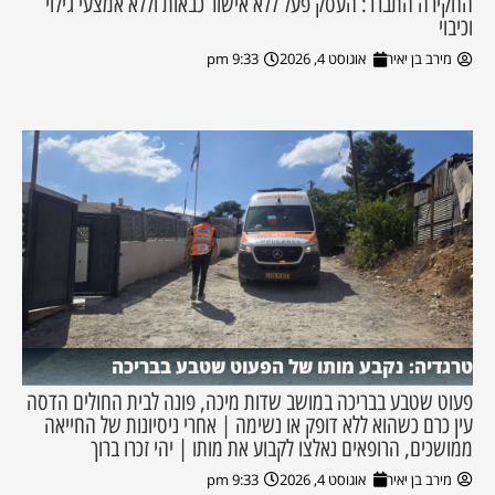
החקירה התברר: העסק פעל ללא אישור כבאות וללא אמצעי גילוי
וכיבוי
מירב בן יאיר
אוגוסט 4, 2026
9:33 pm
טרגדיה: נקבע מותו של הפעוט שטבע בבריכה
פעוט שטבע בבריכה במושב שדות מיכה, פונה לבית החולים הדסה
עין כרם כשהוא ללא דופק או נשימה | אחרי ניסיונות של החייאה
ממושכים, הרופאים נאלצו לקבוע את מותו | יהי זכרו ברוך
מירב בן יאיר
אוגוסט 4, 2026
9:33 pm