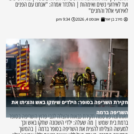
ועד לאירועי נשים ואימהות | הולנדר אמרה: "אנחנו עם הפנים
לאירועי אלול והחגים"
מירב בן יאיר
אוגוסט 4, 2026
9:34 pm
חקירת השריפה בסופר: הילדים שיחקו באש והציתו את
השריפה ברמה
לאחרונה פורסמה חקירת כבאות והצלה לגבי פרוץ השריפה בסופר
ברמת בית שמש | מה שעלה: ילדי השכונה שחקו באש וכך
למעשה הצליחו להצית את השריפה בסופר ברמה | בהמשך