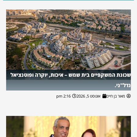
שכונת המשקפיים בית שמש – איכות, יוקרה ופוטנציאל
נדל"ני.
מאור בן חיים
אוגוסט 5, 2026
2:16 pm