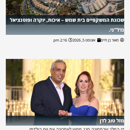
שכונת המשקפיים בית שמש – איכות, יוקרה ופוטנציאל
נדל"ני.
מאור בן חיים
אוגוסט 5, 2026
2:16 pm
מזל טוב לדן
דן המלך שבתמונה חגג ממש לאחרונה את יום הולדתו