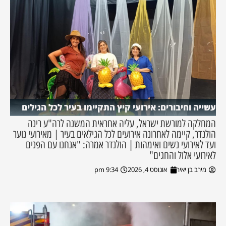
עשייה וחיבורים: אירועי קיץ התקיימו בעיר לכל הגילים
המחלקה למורשת ישראל, עליה אחראית המשנה לרה"ע רינה
הולנדר, קיימה לאחרונה אירועים לכל הגילאים בעיר | מאירועי נוער
ועד לאירועי נשים ואימהות | הולנדר אמרה: "אנחנו עם הפנים
לאירועי אלול והחגים"
מירב בן יאיר
אוגוסט 4, 2026
9:34 pm