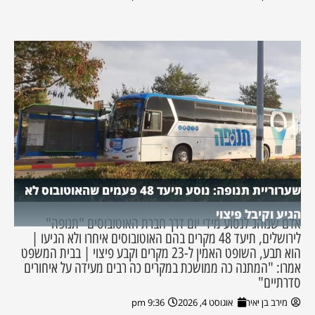
שערוריית תנופה: נוסע תיעד 48 פעמים שהאוטובוס לא
הגיע וקיבל פיצוי
אדם שנוהג לנסוע מידי יום דרך חברת האוטובוסים "תנופה"
לירושלים, תיעד 48 מקרים בהם האוטובוסים איחרו ולא הגיעו |
הוא תבע, השופט האמין ל-23 מקרים וקבע פיצוי | בבית המשפט
אמרו: "המתנה כה ממושכת במקרים כה רבים מעידה על איחורים
סדרתיים"
מירב בן יאיר
אוגוסט 4, 2026
9:36 pm