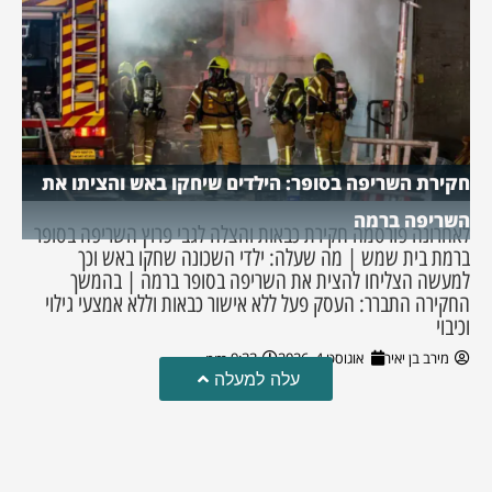
חקירת השריפה בסופר: הילדים שיחקו באש והציתו את
השריפה ברמה
לאחרונה פורסמה חקירת כבאות והצלה לגבי פרוץ השריפה בסופר
ברמת בית שמש | מה שעלה: ילדי השכונה שחקו באש וכך
למעשה הצליחו להצית את השריפה בסופר ברמה | בהמשך
החקירה התברר: העסק פעל ללא אישור כבאות וללא אמצעי גילוי
וכיבוי
מירב בן יאיר
אוגוסט 4, 2026
9:33 pm
עלה למעלה