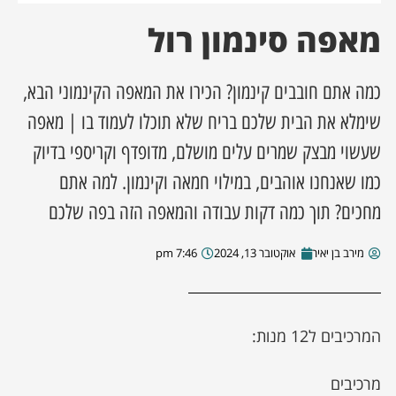
מאפה סינמון רול
ן מסע מלחמה
ת השבוע
כמה אתם חובבים קינמון? הכירו את המאפה הקינמוני הבא,
שימלא את הבית שלכם בריח שלא תוכלו לעמוד בו | מאפה
ונים
שעשוי מבצק שמרים עלים מושלם, מדופדף וקריספי בדיוק
כמו שאנחנו אוהבים, במילוי חמאה וקינמון. למה אתם
לות מקומית
מחכים? תוך כמה דקות עבודה והמאפה הזה בפה שלכם
דקס עסקים
מירב בן יאיר
אוקטובר 13, 2024
7:46 pm
המרכיבים ל12 מנות:
מרכיבים