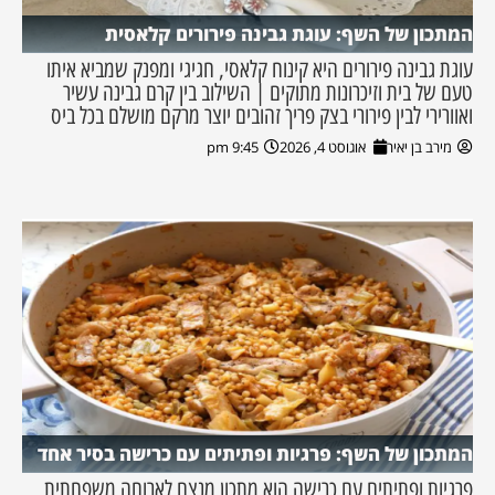
המתכון של השף: עוגת גבינה פירורים קלאסית
עוגת גבינה פירורים היא קינוח קלאסי, חגיגי ומפנק שמביא איתו
טעם של בית וזיכרונות מתוקים | השילוב בין קרם גבינה עשיר
ואוורירי לבין פירורי בצק פריך זהובים יוצר מרקם מושלם בכל ביס
מירב בן יאיר
אוגוסט 4, 2026
9:45 pm
המתכון של השף: פרגיות ופתיתים עם כרישה בסיר אחד
פרגיות ופתיתים עם כרישה הוא מתכון מנצח לארוחה משפחתית