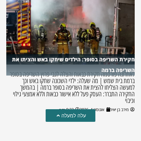
חקירת השריפה בסופר: הילדים שיחקו באש והציתו את
השריפה ברמה
לאחרונה פורסמה חקירת כבאות והצלה לגבי פרוץ השריפה בסופר
ברמת בית שמש | מה שעלה: ילדי השכונה שחקו באש וכך
למעשה הצליחו להצית את השריפה בסופר ברמה | בהמשך
החקירה התברר: העסק פעל ללא אישור כבאות וללא אמצעי גילוי
וכיבוי
מירב בן יאיר
אוגוסט 4, 2026
9:33 pm
עלה למעלה