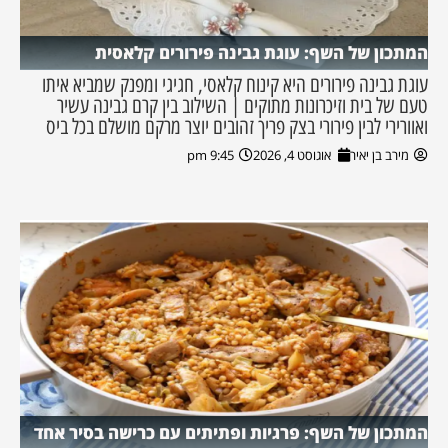
המתכון של השף: עוגת גבינה פירורים קלאסית
עוגת גבינה פירורים היא קינוח קלאסי, חגיגי ומפנק שמביא איתו
טעם של בית וזיכרונות מתוקים | השילוב בין קרם גבינה עשיר
ואוורירי לבין פירורי בצק פריך זהובים יוצר מרקם מושלם בכל ביס
מירב בן יאיר
אוגוסט 4, 2026
9:45 pm
המתכון של השף: פרגיות ופתיתים עם כרישה בסיר אחד