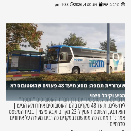
מירב בן יאיר
אוגוסט 4, 2026
9:38 pm
שערוריית תנופה: נוסע תיעד 48 פעמים שהאוטובוס לא
הגיע וקיבל פיצוי
אדם שנוהג לנסוע מידי יום דרך חברת האוטובוסים "תנופה"
לירושלים, תיעד 48 מקרים בהם האוטובוסים איחרו ולא הגיעו |
הוא תבע, השופט האמין ל-23 מקרים וקבע פיצוי | בבית המשפט
אמרו: "המתנה כה ממושכת במקרים כה רבים מעידה על איחורים
סדרתיים"