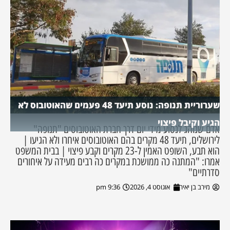
שערוריית תנופה: נוסע תיעד 48 פעמים שהאוטובוס לא
הגיע וקיבל פיצוי
אדם שנוהג לנסוע מידי יום דרך חברת האוטובוסים "תנופה"
לירושלים, תיעד 48 מקרים בהם האוטובוסים איחרו ולא הגיעו |
הוא תבע, השופט האמין ל-23 מקרים וקבע פיצוי | בבית המשפט
אמרו: "המתנה כה ממושכת במקרים כה רבים מעידה על איחורים
סדרתיים"
מירב בן יאיר
אוגוסט 4, 2026
9:36 pm