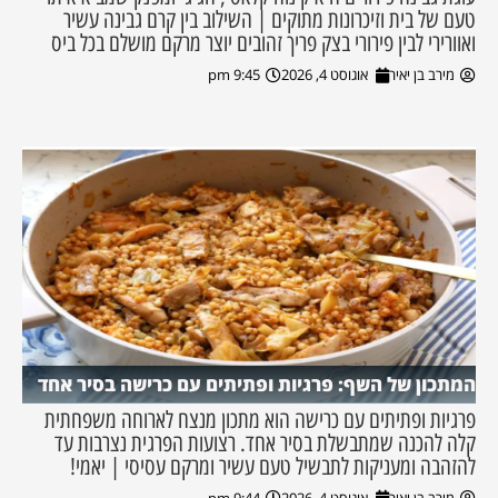
טעם של בית וזיכרונות מתוקים | השילוב בין קרם גבינה עשיר
ואוורירי לבין פירורי בצק פריך זהובים יוצר מרקם מושלם בכל ביס
מירב בן יאיר
אוגוסט 4, 2026
9:45 pm
המתכון של השף: פרגיות ופתיתים עם כרישה בסיר אחד
פרגיות ופתיתים עם כרישה הוא מתכון מנצח לארוחה משפחתית
קלה להכנה שמתבשלת בסיר אחד. רצועות הפרגית נצרבות עד
להזהבה ומעניקות לתבשיל טעם עשיר ומרקם עסיסי | יאמי!
מירב בן יאיר
אוגוסט 4, 2026
9:44 pm