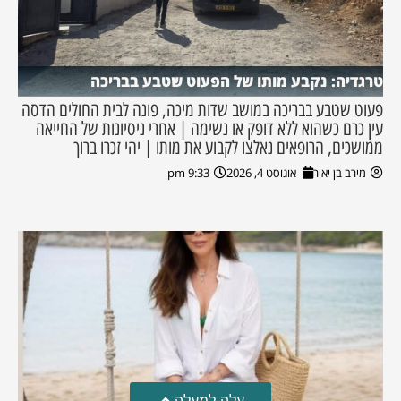
טרגדיה: נקבע מותו של הפעוט שטבע בבריכה
פעוט שטבע בבריכה במושב שדות מיכה, פונה לבית החולים הדסה
עין כרם כשהוא ללא דופק או נשימה | אחרי ניסיונות של החייאה
ממושכים, הרופאים נאלצו לקבוע את מותו | יהי זכרו ברוך
מירב בן יאיר
אוגוסט 4, 2026
9:33 pm
עלה למעלה