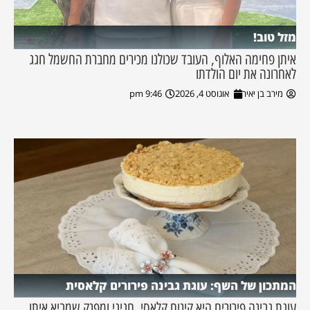
מזל טוב!
איתן פחימה האלוף, העובד שכולנו מכירים מחברת החשמל חגג
לאחרונה את יום הולדתו
מירב בן יאיר
אוגוסט 4, 2026
9:46 pm
המתכון של השף: עוגת גבינה פירורים קלאסית
עוגת גבינה פירורים היא קינוח קלאסי, חגיגי ומפנק שמביא איתו