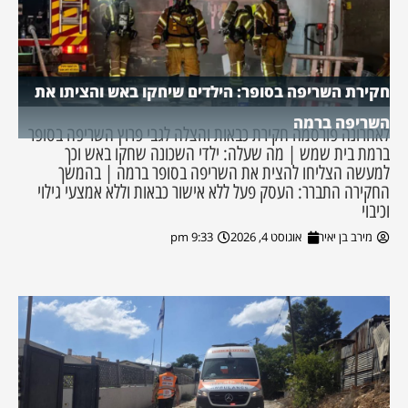
חקירת השריפה בסופר: הילדים שיחקו באש והציתו את
השריפה ברמה
לאחרונה פורסמה חקירת כבאות והצלה לגבי פרוץ השריפה בסופר
ברמת בית שמש | מה שעלה: ילדי השכונה שחקו באש וכך
למעשה הצליחו להצית את השריפה בסופר ברמה | בהמשך
החקירה התברר: העסק פעל ללא אישור כבאות וללא אמצעי גילוי
וכיבוי
מירב בן יאיר
אוגוסט 4, 2026
9:33 pm