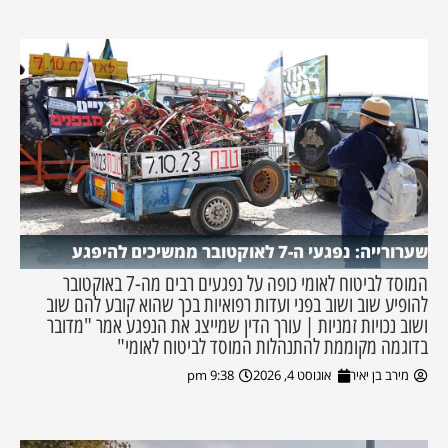
שערורייה: נפגעי ה-7 לאוקטובר ממשיכים להיפגע
המוסד לביטוח לאומי כופה על נפגעים רבים מה-7 באוקטובר
להופיע שוב ושוב בפני ועדות רפואיות בכך שהוא קובע להם שוב
ושוב נכויות זמניות | עורך הדין שמייצג את הנפגע אמר "מדובר
בדוגמה מקוממת להתנהלות המוסד לביטוח לאומי"
מירב בן יאיר
אוגוסט 4, 2026
9:38 pm