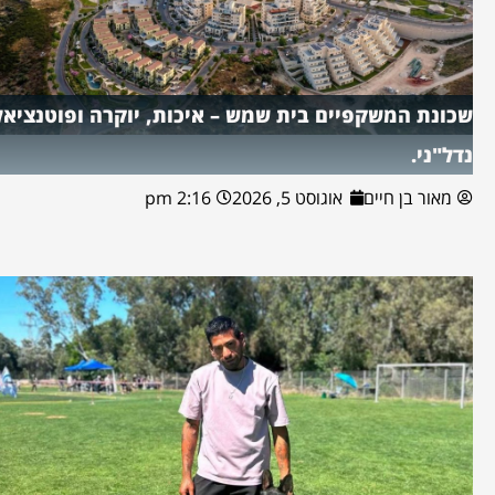
שכונת המשקפיים בית שמש – איכות, יוקרה ופוטנציאל
נדל"ני.
מאור בן חיים
אוגוסט 5, 2026
2:16 pm