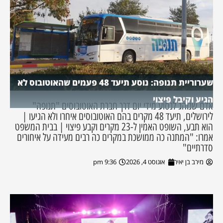
שערוריית תנופה: נוסע תיעד 48 פעמים שהאוטובוס לא
הגיע וקיבל פיצוי
אדם שנוהג לנסוע מידי יום דרך חברת האוטובוסים "תנופה"
לירושלים, תיעד 48 מקרים בהם האוטובוסים איחרו ולא הגיעו |
הוא תבע, השופט האמין ל-23 מקרים וקבע פיצוי | בבית המשפט
אמרו: "המתנה כה ממושכת במקרים כה רבים מעידה על איחורים
סדרתיים"
מירב בן יאיר
אוגוסט 4, 2026
9:36 pm