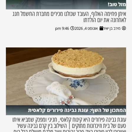
מזל טוב!
איתן פחימה האלוף, העובד שכולנו מכירים מחברת החשמל חגג
לאחרונה את יום הולדתו
מירב בן יאיר
אוגוסט 4, 2026
9:46 pm
המתכון של השף: עוגת גבינה פירורים קלאסית
עוגת גבינה פירורים היא קינוח קלאסי, חגיגי ומפנק שמביא איתו
טעם של בית וזיכרונות מתוקים | השילוב בין קרם גבינה עשיר
ואוורירי לבין פירורי בצק פריך זהובים יוצר מרקם מושלם בכל ביס