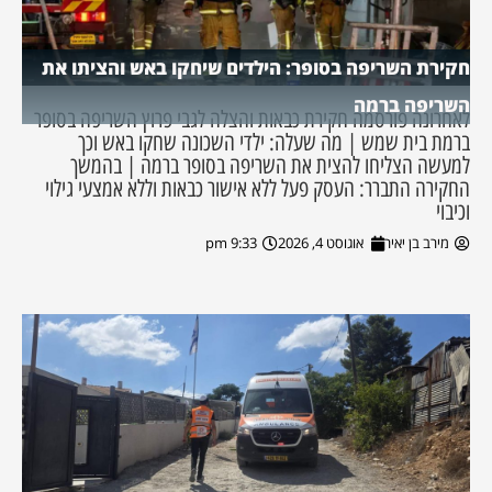
חקירת השריפה בסופר: הילדים שיחקו באש והציתו את
השריפה ברמה
לאחרונה פורסמה חקירת כבאות והצלה לגבי פרוץ השריפה בסופר
ברמת בית שמש | מה שעלה: ילדי השכונה שחקו באש וכך
למעשה הצליחו להצית את השריפה בסופר ברמה | בהמשך
החקירה התברר: העסק פעל ללא אישור כבאות וללא אמצעי גילוי
וכיבוי
מירב בן יאיר
אוגוסט 4, 2026
9:33 pm