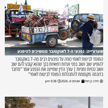
שערורייה: נפגעי ה-7 לאוקטובר ממשיכים להיפגע
המוסד לביטוח לאומי כופה על נפגעים רבים מה-7 באוקטובר
להופיע שוב ושוב בפני ועדות רפואיות בכך שהוא קובע להם שוב
ושוב נכויות זמניות | עורך הדין שמייצג את הנפגע אמר "מדובר
בדוגמה מקוממת להתנהלות המוסד לביטוח לאומי"
מירב בן יאיר
אוגוסט 4, 2026
9:38 pm