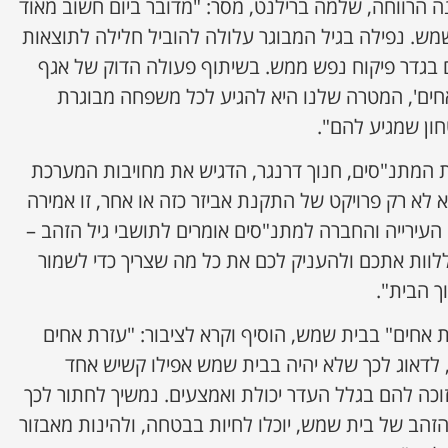
 הרווחה, שלמה ברילנט, מסר: "מדובר ביום חשוב מאוד
מש. נפילה בגיל המבוגר עלולה להוביל חלילה לתוצאות
ם בגדר פיקוח נפש ממש. בשיתוף פעולה הדוק של אגף
חים', המטרה שלנו היא להגיע לכל משפחה מבוגרת
ון שמגיע להם".
לת המתנ"סים, חנוך דרנגר, הדגיש את מחויבות המערכת
א לא רק פרויקט של התקנת אביזר כזה או אחר, זו אמירה
 העירייה והחברה למתנ"סים אומרים לתושבי גיל הזהב –
ללוות אתכם ולהעניק לכם את כל מה שצריך כדי לשמור
ך הבית".
ת אחים" בבית שמש, הוסיף וקרא לציבור: "עזרת אחים
 לדאוג לכך שלא יהיה בבית שמש אפילו קשיש אחד
זוכה להם בגלל העדר יכולת ואמצעים. נמשיך לחתור לכך
זהב של בית שמש, יוכלו לחיות בבטחה, ולהינות מאבזור