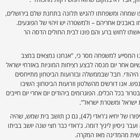
ו שמחה ומשפחתו להגיש תלונה בתחנת שלם בירושלים,
גמו באבנים אחריהם – ולמשטרה יש זיהוי של הפוגעים.
שתו לחוש ברע והם פונו לבית החולים הדסה הר
ננו המסייע למשפחה מסר כי, "אנחנו נמצאים במצב
שיום אחר יום מנסה לבצע רציחות המוניות באזרחי ישראל
יהודי. חבל שבממשלה ובזרועות הביטחון מתייחסים
פש. אנו דורשים מהשלטון וזרועות הביטחון: השיבו
רור בכל הכלים. הפוגרומים ביהודים יום אחרי יום חייבים
ת ישראל ומשטרת ישראל".
השבוע פורסם ב-ynet על סיפורו של יחיא ג'ראדי (47), גם כן תושב בית שמש, שהיה
עבר ניסיון לינץ' דומה. ג'ראדי כבר חצי שנה יושב בביתו
שית מהמדינה מאז המקרה.