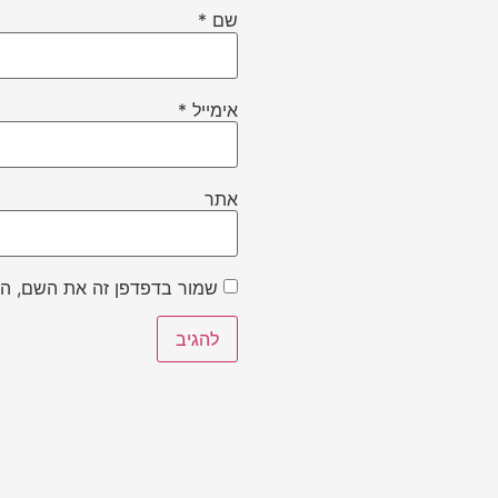
שם
*
אימייל
*
אתר
שמור בדפדפן זה את השם, הא