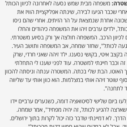
שטרה:
משפחה מבית שמש נסעה לאחרונה לכיוון הכותל
רי שכבר הגיעו לבירה, שינתה אפליקציית הוויז את
שכונה אחרת שנמצאת על הר הזיתים. אחרי שהם ניסו
תל, ילדים ערבים זיהו את המשפחה כיהודים והחלו
ם לכיוון הרכב. המשפחה חולצה אך ורק בסיוע משטרתי.
געה לכותל", שחזר שמחה, אב המשפחה ותושב העיר.
בקצב איטי, בקושי נסענו. ילד זיהה שאני חרדי, שרק
זה וכבר חייגתי למשטרה. עוד לפני שענו לי התחלתי
ך האוטו. הבת שלי בכתה. המשטרה ענתה וניסתה להכוון
סוף שוטר זיהה אותי במצלמות. הוא כוון אותי עד שליווה
ד לתחנה".
ו ביום שלישי לסיטואציה דומה, כשנערים ערביים יידו
ארצה להגיע לכותל, זה יהיה מפחיד", אמר שמחה.
דרך. לא דמיינתי שדבר כזה יכול לקרות בתוך ירושלים.
וק, אבל לא במקום שהוא חמש דקות מהכותל".