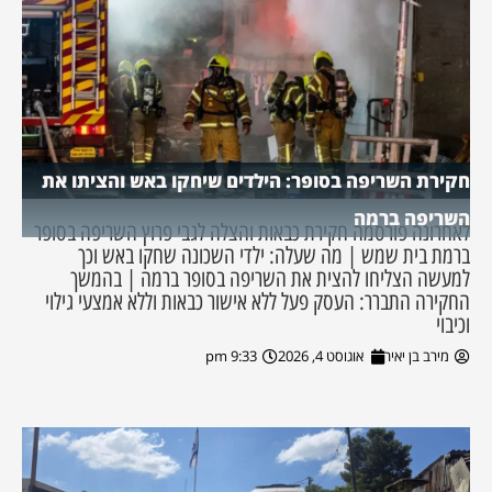
חקירת השריפה בסופר: הילדים שיחקו באש והציתו את
השריפה ברמה
לאחרונה פורסמה חקירת כבאות והצלה לגבי פרוץ השריפה בסופר
ברמת בית שמש | מה שעלה: ילדי השכונה שחקו באש וכך
למעשה הצליחו להצית את השריפה בסופר ברמה | בהמשך
החקירה התברר: העסק פעל ללא אישור כבאות וללא אמצעי גילוי
וכיבוי
מירב בן יאיר
אוגוסט 4, 2026
9:33 pm