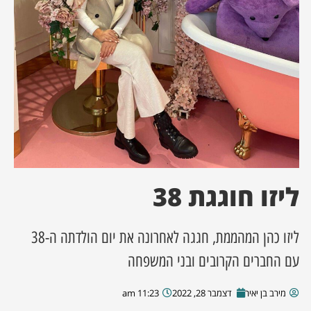
ן מסע מלחמה
ת השבוע
ונים
לות מקומית
דקס עסקים
ליזו חוגגת 38
ליזו כהן המהממת, חגגה לאחרונה את יום הולדתה ה-38
עם החברים הקרובים ובני המשפחה
מירב בן יאיר
דצמבר 28, 2022
11:23 am