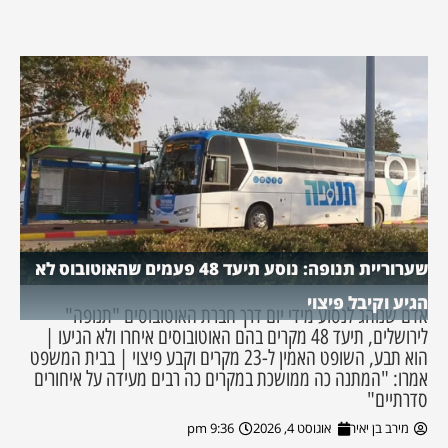
שערוריית תנופה: נוסע תיעד 48 פעמים שהאוטובוס לא
הגיע וקיבל פיצוי
אדם שנוהג לנסוע מידי יום דרך חברת האוטובוסים "תנופה"
לירושלים, תיעד 48 מקרים בהם האוטובוסים איחרו ולא הגיעו |
הוא תבע, השופט האמין ל-23 מקרים וקבע פיצוי | בבית המשפט
אמרו: "המתנה כה ממושכת במקרים כה רבים מעידה על איחורים
סדרתיים"
מירב בן יאיר
אוגוסט 4, 2026
9:36 pm