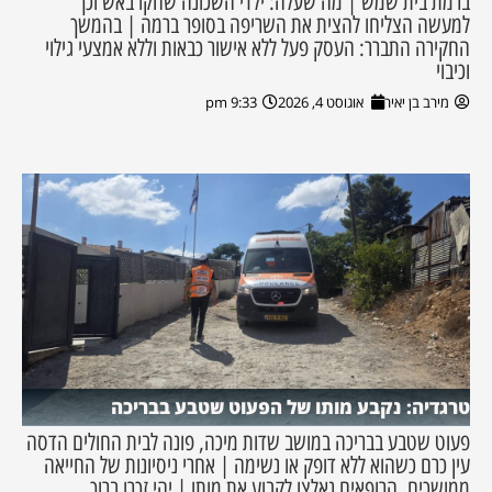
ברמת בית שמש | מה שעלה: ילדי השכונה שחקו באש וכך
למעשה הצליחו להצית את השריפה בסופר ברמה | בהמשך
החקירה התברר: העסק פעל ללא אישור כבאות וללא אמצעי גילוי
וכיבוי
מירב בן יאיר
אוגוסט 4, 2026
9:33 pm
טרגדיה: נקבע מותו של הפעוט שטבע בבריכה
פעוט שטבע בבריכה במושב שדות מיכה, פונה לבית החולים הדסה
עין כרם כשהוא ללא דופק או נשימה | אחרי ניסיונות של החייאה
ממושכים, הרופאים נאלצו לקבוע את מותו | יהי זכרו ברוך