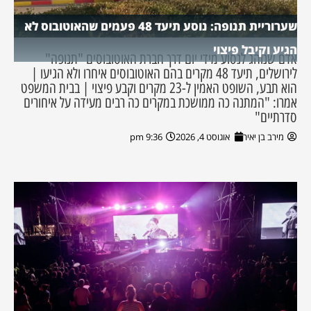
שערוריית תנופה: נוסע תיעד 48 פעמים שהאוטובוס לא
הגיע וקיבל פיצוי
אדם שנוהג לנסוע מידי יום דרך חברת האוטובוסים "תנופה"
לירושלים, תיעד 48 מקרים בהם האוטובוסים איחרו ולא הגיעו |
הוא תבע, השופט האמין ל-23 מקרים וקבע פיצוי | בבית המשפט
אמרו: "המתנה כה ממושכת במקרים כה רבים מעידה על איחורים
סדרתיים"
מירב בן יאיר
אוגוסט 4, 2026
9:36 pm