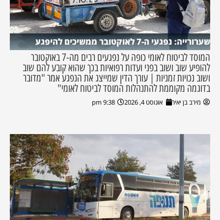
שערורייה: נפגעי ה-7 לאוקטובר ממשיכים להיפגע
המוסד לביטוח לאומי כופה על נפגעים רבים מה-7 באוקטובר
להופיע שוב ושוב בפני ועדות רפואיות בכך שהוא קובע להם שוב
ושוב נכויות זמניות | עורך הדין שמייצג את הנפגע אמר "מדובר
בדוגמה מקוממת להתנהלות המוסד לביטוח לאומי"
מירב בן יאיר
אוגוסט 4, 2026
9:38 pm