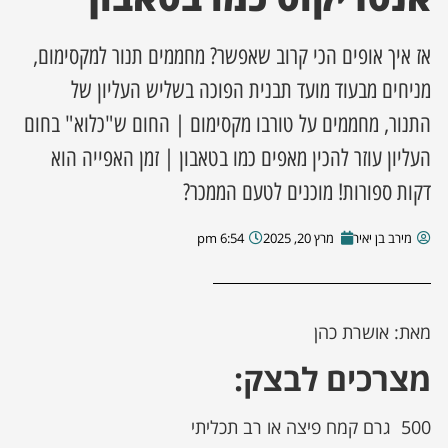
ן מסע מלחמה
אז איך אופים הכי קרוב שאפשר? מחממים תנור למקסימום,
מניחים מבעוד מועד תבנית הפוכה בשליש העליון של
ת השבוע
התנור, מחממים על טורבו מקסימום | החום ש"כלוא" בחום
ונים
העליון עוזר להכין מאפים כמו בטאבון | זמן האפייה הוא
דקות ספורות! מוכנים לטעם הממכר?
לות מקומית
מירב בן יאיר
מרץ 20, 2025
6:54 pm
דקס עסקים
מאת: אושרת כהן
מצרכים לבצק
:
500 גרם קמח פיצה או רב תכליתי