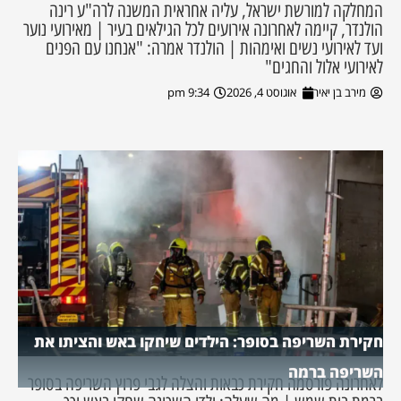
המחלקה למורשת ישראל, עליה אחראית המשנה לרה"ע רינה
הולנדר, קיימה לאחרונה אירועים לכל הגילאים בעיר | מאירועי נוער
ועד לאירועי נשים ואימהות | הולנדר אמרה: "אנחנו עם הפנים
לאירועי אלול והחגים"
מירב בן יאיר
אוגוסט 4, 2026
9:34 pm
חקירת השריפה בסופר: הילדים שיחקו באש והציתו את
השריפה ברמה
לאחרונה פורסמה חקירת כבאות והצלה לגבי פרוץ השריפה בסופר