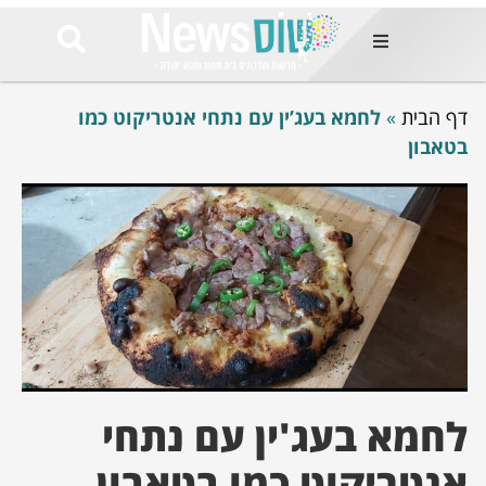
ות
דף הבית
»
לחמא בעג’ין עם נתחי אנטריקוט כמו
שות החמות
ר בימים
בטאבון
ונים באזור
רט
Et ullamco
sollicitudin 
odio conseq
mauris, wisi v
tortor semper
feugiat 
ultricies la
Congue mat
luctus, quam 
לחמא בעג'ין עם נתחי
mi sem
אנטריקוט כמו בטאבון
לים