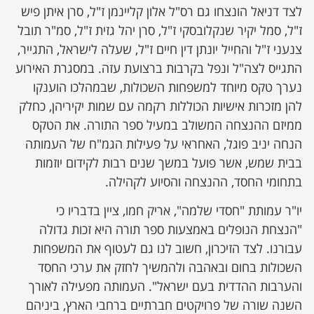
לצד דניאל הונצחו גם רס"ל אלון קליינמן ז"ל, סרן איתן פיש
ז"ל, סמל יקיר שנקלובסקי ז"ל, סרן יהל גזית ז"ל, סמ"ר תובל
צנעני ז"ל והחייל יונתן דין חיים ז"ל, שעלה לישראל, התגייר,
התגייס לצה"ל ונפל בקרבות ברצועת עזה. במסגרת האירוע
נערך טקס מיוחד למשפחות השכולות, שבמהלכו הוענקו
להן מזכרות אישיות הכוללות רקמה עם שמות יקיריהן, כחלק
ממיזם ההנצחה המשולב במעיל ספר התורה. את הטקס
הנחה יניב פוגל, האחראי על פעילות הגמ"ח של העמותה
בבית שמש, אשר פועל במשך שנים רבות לקידום יוזמות
בתחומי החסד, ההנצחה והסיוע לקהילה.
יו"ר עמותת "חסדי שלמה", אריק חמו, ציין בדבריו כי
"הנצחת הנופלים באמצעות ספר תורה היא זכות גדולה
עבורנו. לצד הזיכרון, חשוב לנו גם לעטוף את המשפחות
השכולות בחום ובאהבה ולהמשיך לחזק את ערכי החסד
והערבות ההדדית בעם ישראל". העמותה מפעילה לאורך
השנה שורה של פרויקטים חברתיים ברחבי הארץ, ביניהם