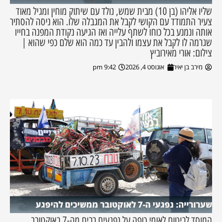
שליו אליהו (בן 10) מבית שמש, נולד עם שיתוק מוחין ומגיל מאוד
צעיר התמודד עם הקושי לקבל את המגבלה שלו. הוא ניסה להסתיר
אותה ונמנע בכל כוחו לשתף עלייה ואז הגיעה נקודת המפנה בחייו
שגרמה לו לקבל את עצמו ולהבין עד כמה הוא שלם כפי שהוא |
צילום: אורי מאירוביץ
מירב בן יאיר
אוגוסט 4, 2026
9:42 pm
שערורייה: נפגעי ה-7 לאוקטובר ממשיכים להיפגע
המוסד לביטוח לאומי כופה על נפגעים רבים מה-7 באוקטובר