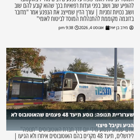
להופיע שוב ושוב בפני ועדות רפואיות בכך שהוא קובע להם שוב
ושוב נכויות זמניות | עורך הדין שמייצג את הנפגע אמר "מדובר
בדוגמה מקוממת להתנהלות המוסד לביטוח לאומי"
מירב בן יאיר
אוגוסט 4, 2026
9:38 pm
שערוריית תנופה: נוסע תיעד 48 פעמים שהאוטובוס לא
הגיע וקיבל פיצוי
אדם שנוהג לנסוע מידי יום דרך חברת האוטובוסים "תנופה"
לירושלים, תיעד 48 מקרים בהם האוטובוסים איחרו ולא הגיעו |