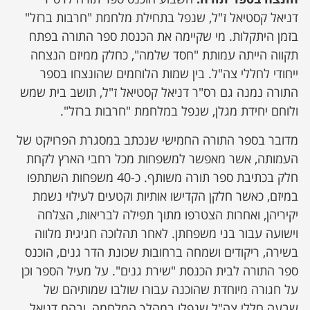
דניאל קסטיאל ז"ל, שנפל בתחילת מלחמת "חרבות ברזל"
בזמן היתקלות. מי שקיימה את הכנסת ספר התורה בפתח
תקווה הייתה עמותת "חסד שלמה", כחלק ממיזם הנצחה
ייחודי לחללי צה"ל. בין שמות הלוחמים שהונצחו בספר
התורה נמנה גם רס"ר דניאל קסטיאל ז"ל, תושב בית שמש
ולוחם יחידת מגלן, שנפל במלחמת "חרבות ברזל".
מדובר בספר התורה החמישי שנכתב במסגרת הפרויקט של
העמותה, אשר מאפשר למשפחות מכל רחבי הארץ לקחת
חלק בכתיבת ספר תורה משותף. כ-40 משפחות השתתפו
במיזם, כאשר חלקן הקדישו אותיות וקטעים לעילוי נשמת
יקיריהן, ואחרות הצטרפו מתוך תפילה לבריאות, הצלחה
וישועה עבור בני משפחתן. לאחר תהלוכה חגיגית מלווה
בשירה, ריקודים ושמחה ברחובות שכונת הדר גנים, הוכנס
ספר התורה לבית הכנסת "שירת גנים". על מעיל הספר וכן
על חגורה מיוחדת שהוכנה עבורו שולבו שמותיהם של
שבעה חללי צה"ל שנפלו במהלך המלחמה, ובהם דניאל