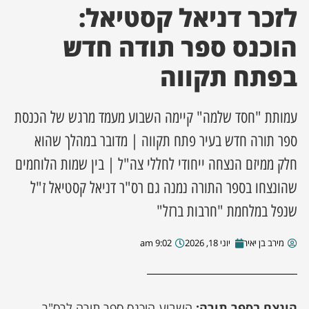
לזכר דניאל קסטיאל:
ן מסע מלחמה
הוכנס ספר תודה חדש
בפתח תקווה
ת השבוע
ונים
עמותת "חסד שלמה" קיימה השבוע מעמד מרגש של הכנסת
ספר תורה חדש בעיר פתח תקווה | מדובר במהלך שהוא
לות מקומית
חלק ממיזם הנצחה ייחודי לחללי צה"ל | בין שמות הלוחמים
דקס עסקים
שהונצחו בספר התורה נמנה גם רס"ר דניאל קסטיאל ז"ל
שנפל במלחמת "חרבות ברזל"
מירב בן יאיר
יוני 18, 2026
9:02 am
הונצח בספר תורה:
השבוע הוכנס ספר תורה לרס"ר