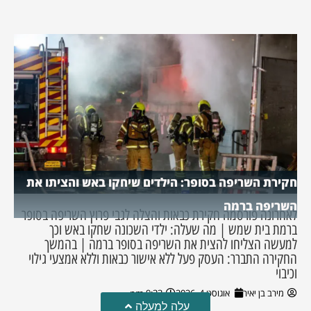
חקירת השריפה בסופר: הילדים שיחקו באש והציתו את
השריפה ברמה
לאחרונה פורסמה חקירת כבאות והצלה לגבי פרוץ השריפה בסופר
ברמת בית שמש | מה שעלה: ילדי השכונה שחקו באש וכך
למעשה הצליחו להצית את השריפה בסופר ברמה | בהמשך
החקירה התברר: העסק פעל ללא אישור כבאות וללא אמצעי גילוי
וכיבוי
מירב בן יאיר
אוגוסט 4, 2026
9:33 pm
עלה למעלה