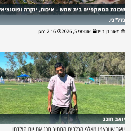
שכונת המשקפיים בית שמש – איכות, יוקרה ופוטנציאל
נדל"ני.
מאור בן חיים
אוגוסט 5, 2026
2:16 pm
יואב חוגג
יואב שוורצמן מאלף הכלבים החתיך חגג את יום הולדתו