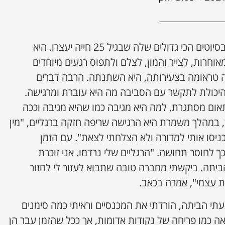
נופר שמואל (31) לא חלמה בסיוטים הכי גדולים שלה שבגיל 25 חייה יעצרו. היא
חרות, לצייר והמון, לצלם ולתפוס רגעים מיוחדים
ה טראומה בצעירותה, היא השתנתה. הרבה דברים
יכולת לתקשר עם הסביבה מה היא עוברת ומרגישה.
אום מסתגרת, למה היא מגיבה כמו שהיא מגיבה וככה
, במהלך משמרת היא הרגישה שריפה חזקה ברגליים, "מין
הכניסו אותי למדורה ולא הצלחתי לצאת". עם הזמן
 לחוסר תחושה. "הרגליים שלי נרדמו. אני זוכרת
תה. ביקשתי מחברה טובה שתבוא לעזור לי לחזור
את עצמי", אמרה בכאב.
י הביתה, הורדתי את המכנסיים וראיתי כמה סימנים
ה כמו פריחה של נקודות אדומות, אך ככל שהזמן עבר הן