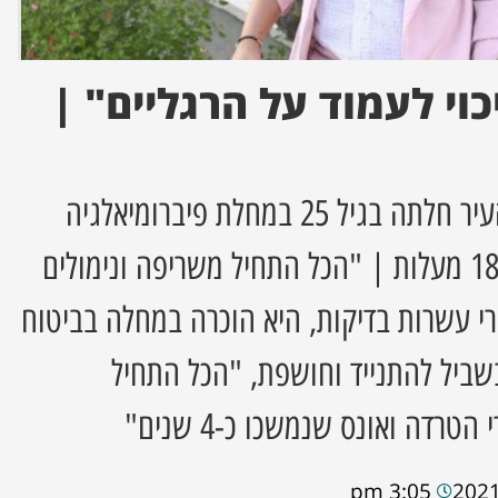
כוי לעמוד על הרגליים" |
נופר שמואל, תושבת העיר חלתה בגיל 25 במחלת פיברומיאלגיה
ומאז, חייה השתנו ב-180 מעלות | "הכל התחיל משריפה ונימולים
רי עשרות בדיקות, היא הוכרה במחלה בביטוח
בשביל להתנייד וחושפת, "הכל התחיל
רדה ואונס שנמשכו כ-4 שנים"
3:05 pm