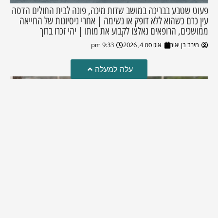
פעוט שטבע בבריכה במושב שדות מיכה, פונה לבית החולים הדסה
עין כרם כשהוא ללא דופק או נשימה | אחרי ניסיונות של החייאה
ממושכים, הרופאים נאלצו לקבוע את מותו | יהי זכרו ברוך
מירב בן יאיר
אוגוסט 4, 2026
9:33 pm
עלה למעלה
מזל טוב!
סמדר כהן האלופה שבתמונה, חגגה את יום הולדתה לאחרונה
מירב בן יאיר
יולי 30, 2026
6:15 pm