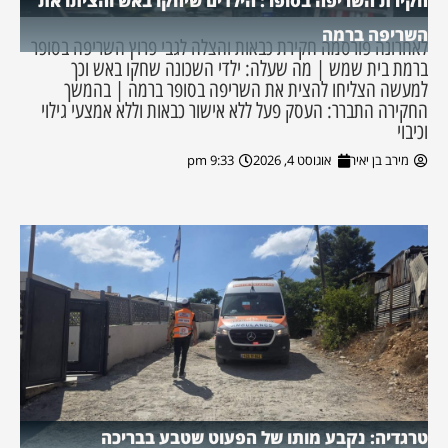
חקירת השריפה בסופר: הילדים שיחקו באש והציתו את
השריפה ברמה
לאחרונה פורסמה חקירת כבאות והצלה לגבי פרוץ השריפה בסופר
ברמת בית שמש | מה שעלה: ילדי השכונה שחקו באש וכך
למעשה הצליחו להצית את השריפה בסופר ברמה | בהמשך
החקירה התברר: העסק פעל ללא אישור כבאות וללא אמצעי גילוי
וכיבוי
מירב בן יאיר
אוגוסט 4, 2026
9:33 pm
טרגדיה: נקבע מותו של הפעוט שטבע בבריכה