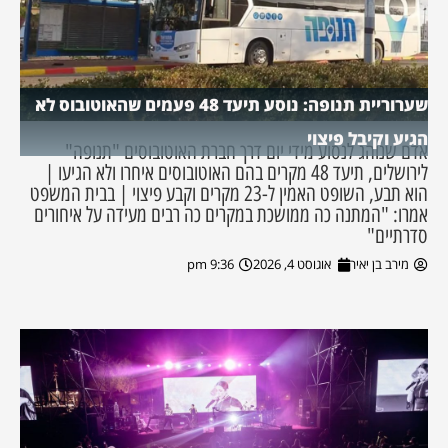
שערוריית תנופה: נוסע תיעד 48 פעמים שהאוטובוס לא
הגיע וקיבל פיצוי
אדם שנוהג לנסוע מידי יום דרך חברת האוטובוסים "תנופה"
לירושלים, תיעד 48 מקרים בהם האוטובוסים איחרו ולא הגיעו |
הוא תבע, השופט האמין ל-23 מקרים וקבע פיצוי | בבית המשפט
אמרו: "המתנה כה ממושכת במקרים כה רבים מעידה על איחורים
סדרתיים"
מירב בן יאיר
אוגוסט 4, 2026
9:36 pm