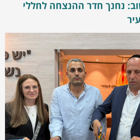
ב: נחנך חדר ההנצחה לחללי
יר