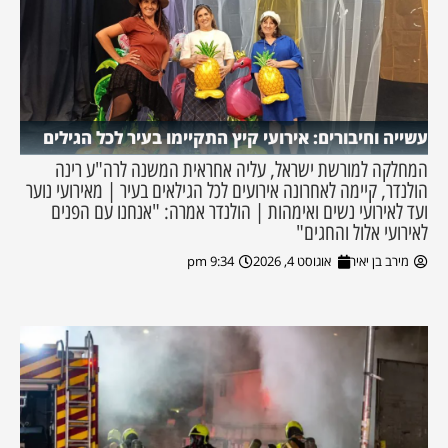
עשייה וחיבורים: אירועי קיץ התקיימו בעיר לכל הגילים
המחלקה למורשת ישראל, עליה אחראית המשנה לרה"ע רינה
הולנדר, קיימה לאחרונה אירועים לכל הגילאים בעיר | מאירועי נוער
ועד לאירועי נשים ואימהות | הולנדר אמרה: "אנחנו עם הפנים
לאירועי אלול והחגים"
מירב בן יאיר
אוגוסט 4, 2026
9:34 pm