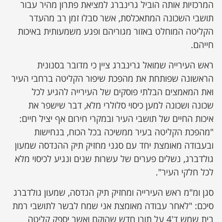
המרכזיות אותה הוביל גרינברג למציאת פתרון מהיר עבור
תושבי השכונה המתאכלסת, אשר סבלו זמן רב מהעדר
הקליטה המוחלט באזור מגוריהם ופגע משמעותית באיכות
חייהם.
ראש העירייה שמואל גרינברג ציין כי מדובר בסנונית
הראשונה שפותחת את מהפכת שיפור הקליטה ברחבי העיר
ואת המאמצים הבלתי פוסקים של העירייה להגיע לכל
שכונה ושכונה למען כיסוי סלולרי מלא, דבר שישפר את
איכות החיים של תושבי העיר ובמקרי חירום אף יציל חיים:
"מהפכת הקליטה בעיר ממשיכה בכל הכוח, בנחישות
ובעבודה מאומצת יחד עם סגני מחזיק תיק ההנדסה שמעון
גולדברג, נשלים פערים של עשרות שנים ונגיע לכיסוי מלא
לכל חלקי העיר".
סגן ומ"מ ראש העירייה ומחזיק תיק הנדסה, שמעון גולדברג
סיכם: "לאחר עבודה מאומצת אני שמח לבשר לתושבי רמת
בית שמש ד'4 על תורן חדש שהוקם ואשר יספק קליטה