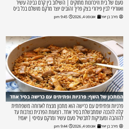
טעם של בית וזיכרונות מתוקים | השילוב בין קרם גבינה עשיר
ואוורירי לבין פירורי בצק פריך זהובים יוצר מרקם מושלם בכל ביס
מירב בן יאיר
אוגוסט 4, 2026
9:45 pm
המתכון של השף: פרגיות ופתיתים עם כרישה בסיר אחד
פרגיות ופתיתים עם כרישה הוא מתכון מנצח לארוחה משפחתית
קלה להכנה שמתבשלת בסיר אחד. רצועות הפרגית נצרבות עד
להזהבה ומעניקות לתבשיל טעם עשיר ומרקם עסיסי | יאמי!
מירב בן יאיר
אוגוסט 4, 2026
9:44 pm