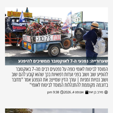
שערורייה: נפגעי ה-7 לאוקטובר ממשיכים להיפגע
המוסד לביטוח לאומי כופה על נפגעים רבים מה-7 באוקטובר
להופיע שוב ושוב בפני ועדות רפואיות בכך שהוא קובע להם שוב
ושוב נכויות זמניות | עורך הדין שמייצג את הנפגע אמר "מדובר
בדוגמה מקוממת להתנהלות המוסד לביטוח לאומי"
מירב בן יאיר
אוגוסט 4, 2026
9:38 pm