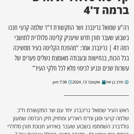
ברמה ד'4
ן מסע מלחמה
רה"ע שמואל גרינברג ושר התקשורת ד"ר שלמה קרעי חנכו
ת השבוע
בשבוע שעבר תורן חדש שיעניק קליטה סלולרית לתושבי
ונים
רמה ד4 | גרינברג אמר: "מהפכת הקליטה בעיר ממשיכה
בכל הכוח, בנחישות ובעבודה מאומצת נשלים פערים של
לות מקומית
עשרות שנים ונגיע לכיסוי מלא לכל חלקי העיר"
דקס עסקים
מירב בן יאיר
אוקטובר 13, 2024
7:38 pm
ראש העיר שמואל גרינברג יחד עם שר התקשורת ח"כ
שלמה קרעי וסגן ומ"מ ראה"ע ומחזיק תיק הנדסה שמעון
גולדברג השתתפו בשבוע שעבר באירוע חנוכת תורן סלולרי