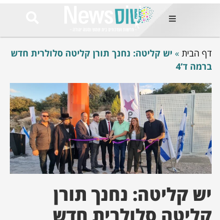
ות
דף הבית
»
יש קליטה: נחנך תורן קליטה סלולרית חדש
שות החמות
ר בימים
ברמה ד’4
ונים באזור
רט
Et ullamco
sollicitudin 
odio conseq
mauris, wisi v
tortor semper
feugiat 
ultricies la
Congue mat
luctus, quam 
יש קליטה: נחנך תורן
mi sem
קליטה סלולרית חדש
לים