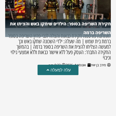
חקירת השריפה בסופר: הילדים שיחקו באש והציתו את
השריפה ברמה
לאחרונה פורסמה חקירת כבאות והצלה לגבי פרוץ השריפה בסופר
ברמת בית שמש | מה שעלה: ילדי השכונה שחקו באש וכך
למעשה הצליחו להצית את השריפה בסופר ברמה | בהמשך
החקירה התברר: העסק פעל ללא אישור כבאות וללא אמצעי גילוי
וכיבוי
מירב בן יאיר
אוגוסט 4, 2026
9:33 pm
עלה למעלה