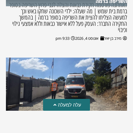
השריפה ברמה
לאחרונה פורסמה חקירת כבאות והצלה לגבי פרוץ השריפה בסופר
ברמת בית שמש | מה שעלה: ילדי השכונה שחקו באש וכך
למעשה הצליחו להצית את השריפה בסופר ברמה | בהמשך
החקירה התברר: העסק פעל ללא אישור כבאות וללא אמצעי גילוי
וכיבוי
מירב בן יאיר
אוגוסט 4, 2026
9:33 pm
עלה למעלה
טרגדיה: נקבע מותו של הפעוט שטבע בבריכה
פעוט שטבע בבריכה במושב שדות מיכה, פונה לבית החולים הדסה