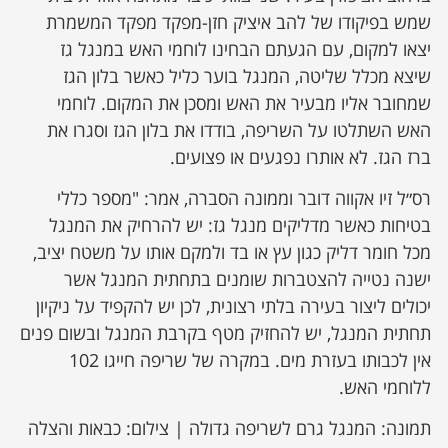
שמש בפיקודו של להב איציק חזן-מפקד מפקד המשמרת
יצאו למקום, עם הגעתם הבחינו לוחמי האש במנגל גז
שיצא מכלל שליטה, המנגל בוער כליל כאשר בלון הגז
שמחובר אליו מבעיר את האש ומסכן את המקום. לוחמי
האש השתלטו על השריפה, בודדו את בלון הגז וסגרו את
ברז הגז. לא אותרו נפגעים או פצועים.
רס״ל זיו אקווה דובר וממונה הסברה, אמר: "מספר כללי
בטיחות כאשר מדליקים מנגל גז: יש להרחיק את המנגל
מכל חומר דליק כגון עץ או בד ולמקם אותו על משטח יציב,
ישנה נטייה להצטברות שומנים בתחתית המנגל אשר
יכולים ליצור בעירה בלתי רצונית, לכן יש להקפיד על ניקיון
תחתית המנגל, יש להחזיק מטף בקרבת המנגל ובשום פנים
אין לכבותו בעזרת מים. במקרה של שריפה חייגו 102
ללוחמי האש.
תמונה: המנגל גרם לשריפה גדולה | צילום: כבאות והצלה