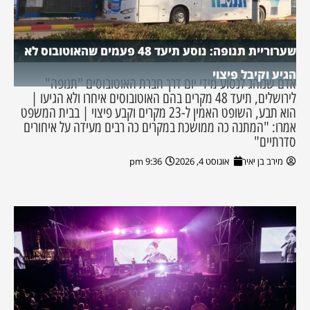
שערוריית תנופה: נוסע תיעד 48 פעמים שהאוטובוס לא
הגיע וקיבל פיצוי
אדם שנוהג לנסוע מידי יום דרך חברת האוטובוסים "תנופה"
לירושלים, תיעד 48 מקרים בהם האוטובוסים איחרו ולא הגיעו |
הוא תבע, השופט האמין ל-23 מקרים וקבע פיצוי | בבית המשפט
אמרו: "המתנה כה ממושכת במקרים כה רבים מעידה על איחורים
סדרתיים"
מירב בן יאיר
אוגוסט 4, 2026
9:36 pm