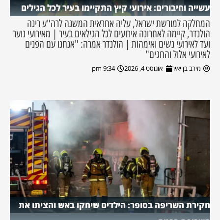
עשייה וחיבורים: אירועי קיץ התקיימו בעיר לכל הגילים
המחלקה למורשת ישראל, עליה אחראית המשנה לרה"ע רינה
הולנדר, קיימה לאחרונה אירועים לכל הגילאים בעיר | מאירועי נוער
ועד לאירועי נשים ואימהות | הולנדר אמרה: "אנחנו עם הפנים
לאירועי אלול והחגים"
מירב בן יאיר
אוגוסט 4, 2026
9:34 pm
חקירת השריפה בסופר: הילדים שיחקו באש והציתו את