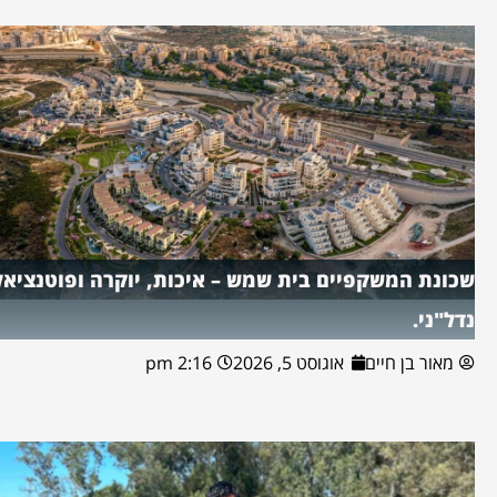
שכונת המשקפיים בית שמש – איכות, יוקרה ופוטנציאל
נדל"ני.
מאור בן חיים
אוגוסט 5, 2026
2:16 pm