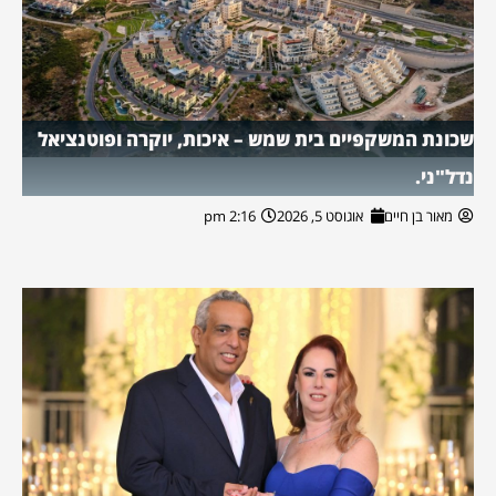
שכונת המשקפיים בית שמש – איכות, יוקרה ופוטנציאל
נדל"ני.
מאור בן חיים
אוגוסט 5, 2026
2:16 pm