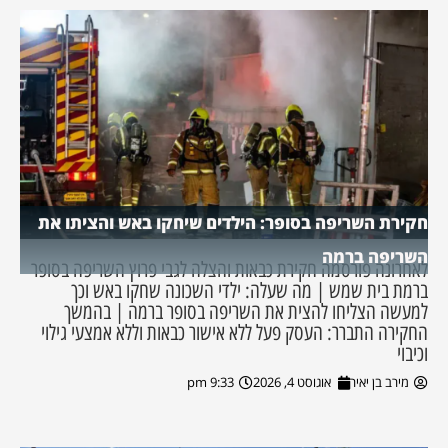
חקירת השריפה בסופר: הילדים שיחקו באש והציתו את
השריפה ברמה
לאחרונה פורסמה חקירת כבאות והצלה לגבי פרוץ השריפה בסופר
ברמת בית שמש | מה שעלה: ילדי השכונה שחקו באש וכך
למעשה הצליחו להצית את השריפה בסופר ברמה | בהמשך
החקירה התברר: העסק פעל ללא אישור כבאות וללא אמצעי גילוי
וכיבוי
מירב בן יאיר
אוגוסט 4, 2026
9:33 pm