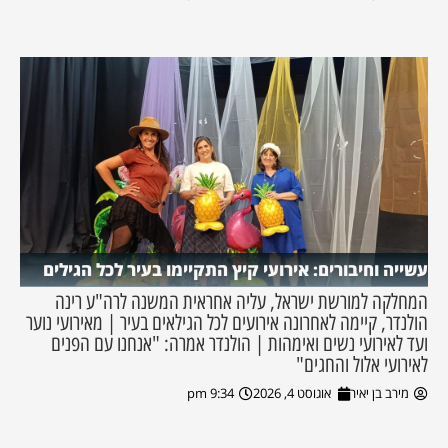
עשייה וחיבורים: אירועי קיץ התקיימו בעיר לכל הגילים
המחלקה למורשת ישראל, עליה אחראית המשנה לרה"ע רינה
הולנדר, קיימה לאחרונה אירועים לכל הגילאים בעיר | מאירועי נוער
ועד לאירועי נשים ואימהות | הולנדר אמרה: "אנחנו עם הפנים
לאירועי אלול והחגים"
מירב בן יאיר
אוגוסט 4, 2026
9:34 pm