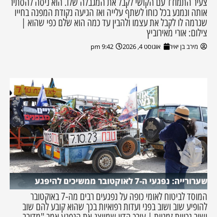
צעיר התמודד עם הקושי לקבל את המגבלה שלו. הוא ניסה להסתיר
אותה ונמנע בכל כוחו לשתף עלייה ואז הגיעה נקודת המפנה בחייו
שגרמה לו לקבל את עצמו ולהבין עד כמה הוא שלם כפי שהוא |
צילום: אורי מאירוביץ
מירב בן יאיר
אוגוסט 4, 2026
9:42 pm
שערורייה: נפגעי ה-7 לאוקטובר ממשיכים להיפגע
המוסד לביטוח לאומי כופה על נפגעים רבים מה-7 באוקטובר
להופיע שוב ושוב בפני ועדות רפואיות בכך שהוא קובע להם שוב
ושוב נכויות זמניות | עורך הדין שמייצג את הנפגע אמר "מדובר