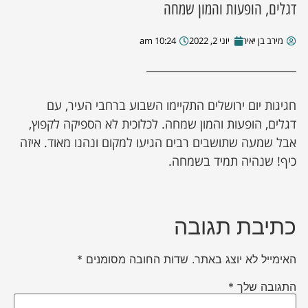
דגלים, הופעות והמון שמחה
ן מסע מלחמה
מירב בן יאיר
יוני 2, 2022
10:24 am
ת השבוע
חגיגות יום ירושלים התקיימו השבוע ברחבי העיר, עם
ונים
דגלים, הופעות והמון שמחה. לכלוכית לא הספיקה לקפוץ,
אבל שמעה שתושבים רבים הגיעו למקום ונהנו מאוד. איזה
לות מקומית
כיף! שנהיה תמיד בשמחה.
דקס עסקים
כתיבת תגובה
האימייל לא יוצג באתר.
שדות החובה מסומנים
*
התגובה שלך
*