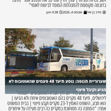
בדוגמה מקוממת להתנהלות המוסד לביטוח לאומי"
מירב בן יאיר
אוגוסט 4, 2026
9:38 pm
שערוריית תנופה: נוסע תיעד 48 פעמים שהאוטובוס לא
הגיע וקיבל פיצוי
אדם שנוהג לנסוע מידי יום דרך חברת האוטובוסים "תנופה"
לירושלים, תיעד 48 מקרים בהם האוטובוסים איחרו ולא הגיעו |
הוא תבע, השופט האמין ל-23 מקרים וקבע פיצוי | בבית המשפט
אמרו: "המתנה כה ממושכת במקרים כה רבים מעידה על איחורים