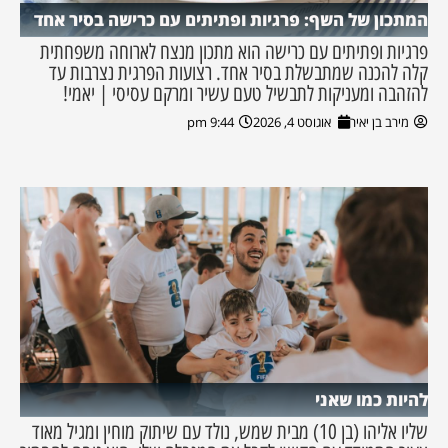
המתכון של השף: פרגיות ופתיתים עם כרישה בסיר אחד
פרגיות ופתיתים עם כרישה הוא מתכון מנצח לארוחה משפחתית
קלה להכנה שמתבשלת בסיר אחד. רצועות הפרגית נצרבות עד
להזהבה ומעניקות לתבשיל טעם עשיר ומרקם עסיסי | יאמי!
מירב בן יאיר
אוגוסט 4, 2026
9:44 pm
להיות כמו שאני
שליו אליהו (בן 10) מבית שמש, נולד עם שיתוק מוחין ומגיל מאוד