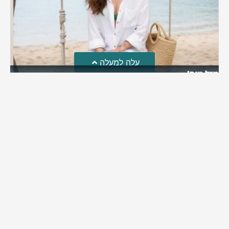
עלה למעלה
מזל טוב!
סמדר כהן האלופה שבתמונה, חגגה את יום הולדתה לאחרונה
מירב בן יאיר
יולי 30, 2026
6:15 pm
מי אנחנו?
כתבו לנו
פרסם אצלנו
מדיניות פרטיות