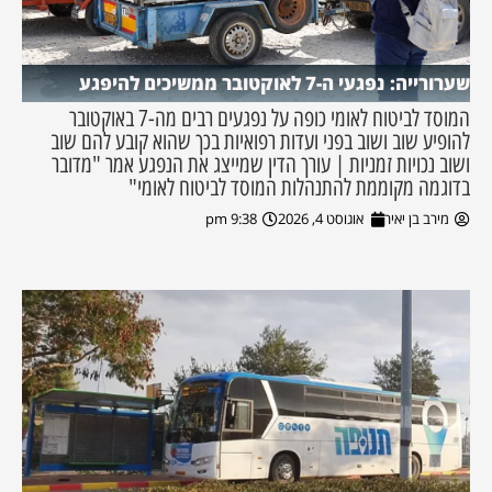
שערורייה: נפגעי ה-7 לאוקטובר ממשיכים להיפגע
המוסד לביטוח לאומי כופה על נפגעים רבים מה-7 באוקטובר
להופיע שוב ושוב בפני ועדות רפואיות בכך שהוא קובע להם שוב
ושוב נכויות זמניות | עורך הדין שמייצג את הנפגע אמר "מדובר
בדוגמה מקוממת להתנהלות המוסד לביטוח לאומי"
מירב בן יאיר
אוגוסט 4, 2026
9:38 pm