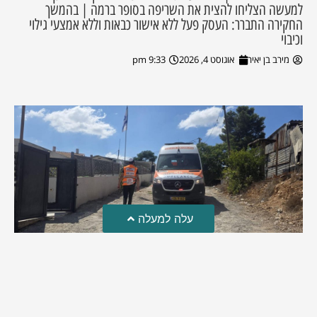
למעשה הצליחו להצית את השריפה בסופר ברמה | בהמשך
החקירה התברר: העסק פעל ללא אישור כבאות וללא אמצעי גילוי
וכיבוי
מירב בן יאיר
אוגוסט 4, 2026
9:33 pm
עלה למעלה
טרגדיה: נקבע מותו של הפעוט שטבע בבריכה
פעוט שטבע בבריכה במושב שדות מיכה, פונה לבית החולים הדסה
עין כרם כשהוא ללא דופק או נשימה | אחרי ניסיונות של החייאה
ממושכים, הרופאים נאלצו לקבוע את מותו | יהי זכרו ברוך