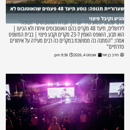
שערוריית תנופה: נוסע תיעד 48 פעמים שהאוטובוס לא
הגיע וקיבל פיצוי
אדם שנוהג לנסוע מידי יום דרך חברת האוטובוסים "תנופה"
לירושלים, תיעד 48 מקרים בהם האוטובוסים איחרו ולא הגיעו |
הוא תבע, השופט האמין ל-23 מקרים וקבע פיצוי | בבית המשפט
אמרו: "המתנה כה ממושכת במקרים כה רבים מעידה על איחורים
סדרתיים"
מירב בן יאיר
אוגוסט 4, 2026
9:36 pm