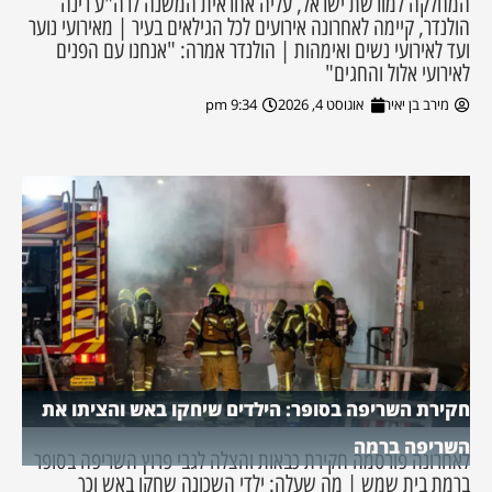
המחלקה למורשת ישראל, עליה אחראית המשנה לרה"ע רינה
הולנדר, קיימה לאחרונה אירועים לכל הגילאים בעיר | מאירועי נוער
ועד לאירועי נשים ואימהות | הולנדר אמרה: "אנחנו עם הפנים
לאירועי אלול והחגים"
מירב בן יאיר
אוגוסט 4, 2026
9:34 pm
חקירת השריפה בסופר: הילדים שיחקו באש והציתו את
השריפה ברמה
לאחרונה פורסמה חקירת כבאות והצלה לגבי פרוץ השריפה בסופר
ברמת בית שמש | מה שעלה: ילדי השכונה שחקו באש וכך