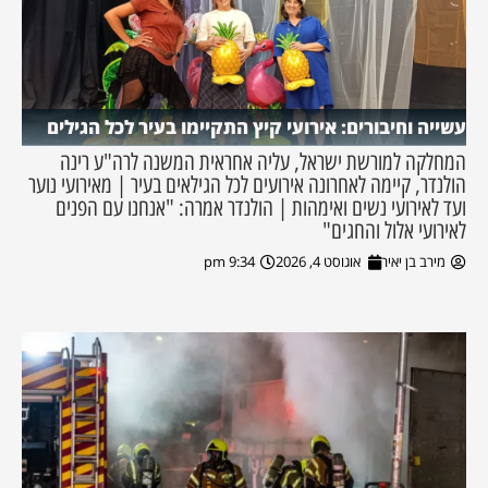
עשייה וחיבורים: אירועי קיץ התקיימו בעיר לכל הגילים
המחלקה למורשת ישראל, עליה אחראית המשנה לרה"ע רינה
הולנדר, קיימה לאחרונה אירועים לכל הגילאים בעיר | מאירועי נוער
ועד לאירועי נשים ואימהות | הולנדר אמרה: "אנחנו עם הפנים
לאירועי אלול והחגים"
מירב בן יאיר
אוגוסט 4, 2026
9:34 pm