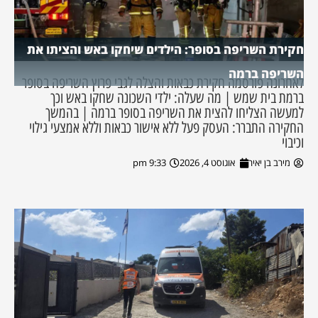
חקירת השריפה בסופר: הילדים שיחקו באש והציתו את
השריפה ברמה
לאחרונה פורסמה חקירת כבאות והצלה לגבי פרוץ השריפה בסופר
ברמת בית שמש | מה שעלה: ילדי השכונה שחקו באש וכך
למעשה הצליחו להצית את השריפה בסופר ברמה | בהמשך
החקירה התברר: העסק פעל ללא אישור כבאות וללא אמצעי גילוי
וכיבוי
מירב בן יאיר
אוגוסט 4, 2026
9:33 pm