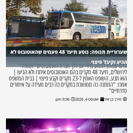
שערוריית תנופה: נוסע תיעד 48 פעמים שהאוטובוס לא
הגיע וקיבל פיצוי
אדם שנוהג לנסוע מידי יום דרך חברת האוטובוסים "תנופה"
לירושלים, תיעד 48 מקרים בהם האוטובוסים איחרו ולא הגיעו |
הוא תבע, השופט האמין ל-23 מקרים וקבע פיצוי | בבית המשפט
אמרו: "המתנה כה ממושכת במקרים כה רבים מעידה על איחורים
סדרתיים"
מירב בן יאיר
אוגוסט 4, 2026
9:36 pm