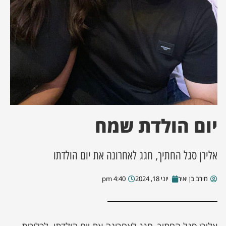
ן מסע מלחמה
ת השבוע
ונים
לות מקומית
יום הולדת שמח
דקס עסקים
אלירן סגל החתיך, חגג לאחרונה את יום הולדתו
מירב בן יאיר
יוני 18, 2024
4:40 pm