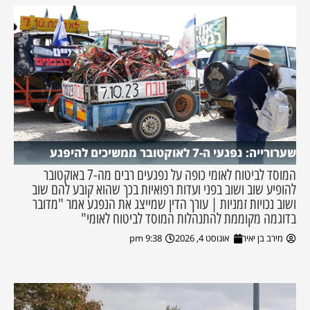
שערורייה: נפגעי ה-7 לאוקטובר ממשיכים להיפגע
המוסד לביטוח לאומי כופה על נפגעים רבים מה-7 באוקטובר
להופיע שוב ושוב בפני ועדות רפואיות בכך שהוא קובע להם שוב
ושוב נכויות זמניות | עורך הדין שמייצג את הנפגע אמר "מדובר
בדוגמה מקוממת להתנהלות המוסד לביטוח לאומי"
מירב בן יאיר
אוגוסט 4, 2026
9:38 pm