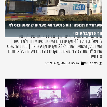
שערוריית תנופה: נוסע תיעד 48 פעמים שהאוטובוס לא
הגיע וקיבל פיצוי
אדם שנוהג לנסוע מידי יום דרך חברת האוטובוסים "תנופה"
לירושלים, תיעד 48 מקרים בהם האוטובוסים איחרו ולא הגיעו |
הוא תבע, השופט האמין ל-23 מקרים וקבע פיצוי | בבית המשפט
אמרו: "המתנה כה ממושכת במקרים כה רבים מעידה על איחורים
סדרתיים"
מירב בן יאיר
אוגוסט 4, 2026
9:36 pm