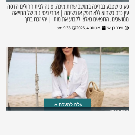
פעוט שטבע בבריכה במושב שדות מיכה, פונה לבית החולים הדסה
עין כרם כשהוא ללא דופק או נשימה | אחרי ניסיונות של החייאה
ממושכים, הרופאים נאלצו לקבוע את מותו | יהי זכרו ברוך
מירב בן יאיר
אוגוסט 4, 2026
9:33 pm
עלה למעלה
מזל טוב!
סמדר כהן האלופה שבתמונה, חגגה את יום הולדתה לאחרונה
מירב בן יאיר
יולי 30, 2026
6:15 pm