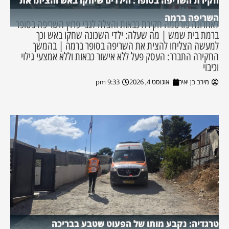
חקירת השריפה בסופר: הילדים שיחקו באש והציתו את
השריפה ברמה
לאחרונה פורסמה חקירת כבאות והצלה לגבי פרוץ השריפה בסופר
ברמת בית שמש | מה שעלה: ילדי השכונה שחקו באש וכך
למעשה הצליחו להצית את השריפה בסופר ברמה | בהמשך
החקירה התברר: העסק פעל ללא אישור כבאות וללא אמצעי גילוי
וכיבוי
מירב בן יאיר
אוגוסט 4, 2026
9:33 pm
טרגדיה: נקבע מותו של הפעוט שטבע בבריכה