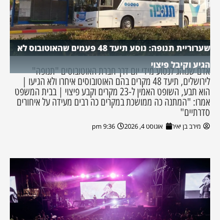
שערוריית תנופה: נוסע תיעד 48 פעמים שהאוטובוס לא
הגיע וקיבל פיצוי
אדם שנוהג לנסוע מידי יום דרך חברת האוטובוסים "תנופה"
לירושלים, תיעד 48 מקרים בהם האוטובוסים איחרו ולא הגיעו |
הוא תבע, השופט האמין ל-23 מקרים וקבע פיצוי | בבית המשפט
אמרו: "המתנה כה ממושכת במקרים כה רבים מעידה על איחורים
סדרתיים"
מירב בן יאיר
אוגוסט 4, 2026
9:36 pm