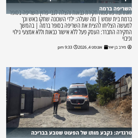
השריפה ברמה
לאחרונה פורסמה חקירת כבאות והצלה לגבי פרוץ השריפה בסופר
ברמת בית שמש | מה שעלה: ילדי השכונה שחקו באש וכך
למעשה הצליחו להצית את השריפה בסופר ברמה | בהמשך
החקירה התברר: העסק פעל ללא אישור כבאות וללא אמצעי גילוי
וכיבוי
מירב בן יאיר
אוגוסט 4, 2026
9:33 pm
טרגדיה: נקבע מותו של הפעוט שטבע בבריכה