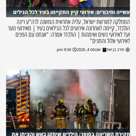
עשייה וחיבורים: אירועי קיץ התקיימו בעיר לכל הגילים
המחלקה למורשת ישראל, עליה אחראית המשנה לרה"ע רינה
הולנדר, קיימה לאחרונה אירועים לכל הגילאים בעיר | מאירועי נוער
ועד לאירועי נשים ואימהות | הולנדר אמרה: "אנחנו עם הפנים
לאירועי אלול והחגים"
מירב בן יאיר
אוגוסט 4, 2026
9:34 pm
חקירת השריפה בסופר: הילדים שיחקו באש והציתו את