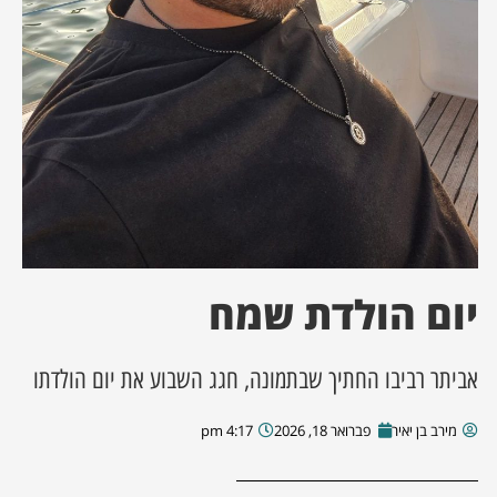
ן מסע מלחמה
ת השבוע
ונים
לות מקומית
דקס עסקים
יום הולדת שמח
אביתר רביבו החתיך שבתמונה, חגג השבוע את יום הולדתו
מירב בן יאיר
פברואר 18, 2026
4:17 pm