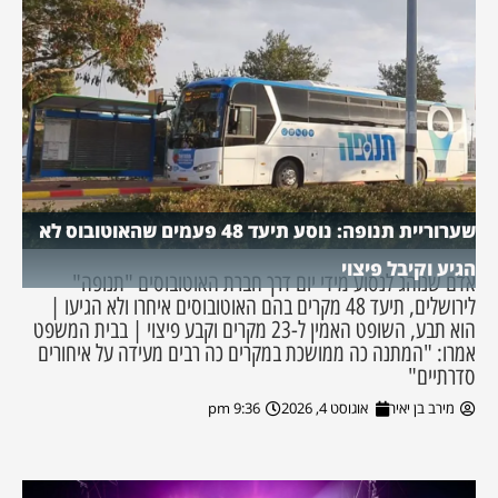
שערוריית תנופה: נוסע תיעד 48 פעמים שהאוטובוס לא
הגיע וקיבל פיצוי
אדם שנוהג לנסוע מידי יום דרך חברת האוטובוסים "תנופה"
לירושלים, תיעד 48 מקרים בהם האוטובוסים איחרו ולא הגיעו |
הוא תבע, השופט האמין ל-23 מקרים וקבע פיצוי | בבית המשפט
אמרו: "המתנה כה ממושכת במקרים כה רבים מעידה על איחורים
סדרתיים"
מירב בן יאיר
אוגוסט 4, 2026
9:36 pm