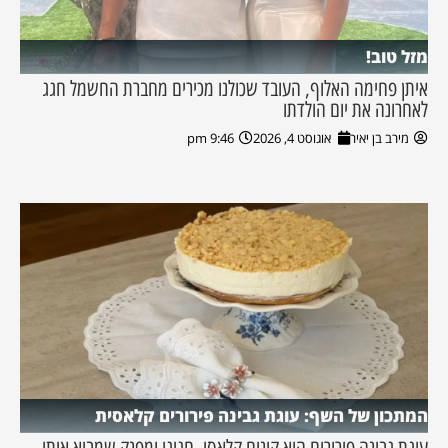
מזל טוב!
איתן פחימה האלוף, העובד שכולנו מכירים מחברת החשמל חגג
לאחרונה את יום הולדתו
מירב בן יאיר
אוגוסט 4, 2026
9:46 pm
המתכון של השף: עוגת גבינה פירורים קלאסית
עוגת גבינה פירורים היא קינוח קלאסי, חגיגי ומפנק שמביא איתו