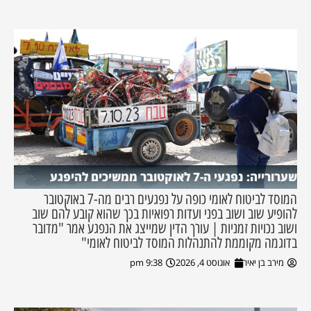
שערורייה: נפגעי ה-7 לאוקטובר ממשיכים להיפגע
המוסד לביטוח לאומי כופה על נפגעים רבים מה-7 באוקטובר
להופיע שוב ושוב בפני ועדות רפואיות בכך שהוא קובע להם שוב
ושוב נכויות זמניות | עורך הדין שמייצג את הנפגע אמר "מדובר
בדוגמה מקוממת להתנהלות המוסד לביטוח לאומי"
מירב בן יאיר
אוגוסט 4, 2026
9:38 pm