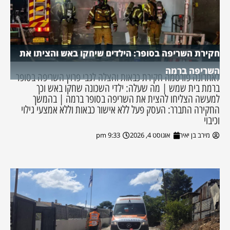
חקירת השריפה בסופר: הילדים שיחקו באש והציתו את
השריפה ברמה
לאחרונה פורסמה חקירת כבאות והצלה לגבי פרוץ השריפה בסופר
ברמת בית שמש | מה שעלה: ילדי השכונה שחקו באש וכך
למעשה הצליחו להצית את השריפה בסופר ברמה | בהמשך
החקירה התברר: העסק פעל ללא אישור כבאות וללא אמצעי גילוי
וכיבוי
מירב בן יאיר
אוגוסט 4, 2026
9:33 pm