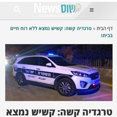
ות
דף הבית
»
טרגדיה קשה: קשיש נמצא ללא רוח חיים
שות החמות
ר בימים
בביתו
ונים באזור
רט
Et ullamco
sollicitudin 
odio conseq
mauris, wisi v
tortor semper
feugiat 
ultricies la
Congue mat
luctus, quam 
mi sem
טרגדיה קשה: קשיש נמצא
לים