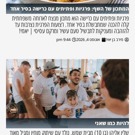
המתכון של השף: פרגיות ופתיתים עם כרישה בסיר אחד
פרגיות ופתיתים עם כרישה הוא מתכון מנצח לארוחה משפחתית
קלה להכנה שמתבשלת בסיר אחד. רצועות הפרגית נצרבות עד
להזהבה ומעניקות לתבשיל טעם עשיר ומרקם עסיסי | יאמי!
מירב בן יאיר
אוגוסט 4, 2026
9:44 pm
להיות כמו שאני
שליו אליהו (בן 10) מבית שמש, נולד עם שיתוק מוחין ומגיל מאוד