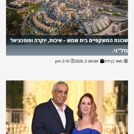
שכונת המשקפיים בית שמש – איכות, יוקרה ופוטנציאל
נדל"ני.
מאור בן חיים
אוגוסט 5, 2026
2:16 pm