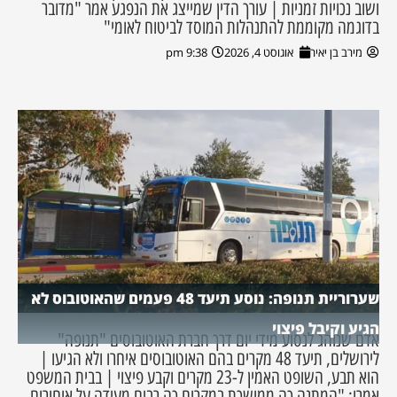
ושוב נכויות זמניות | עורך הדין שמייצג את הנפגע אמר "מדובר
בדוגמה מקוממת להתנהלות המוסד לביטוח לאומי"
מירב בן יאיר
אוגוסט 4, 2026
9:38 pm
שערוריית תנופה: נוסע תיעד 48 פעמים שהאוטובוס לא
הגיע וקיבל פיצוי
אדם שנוהג לנסוע מידי יום דרך חברת האוטובוסים "תנופה"
לירושלים, תיעד 48 מקרים בהם האוטובוסים איחרו ולא הגיעו |
הוא תבע, השופט האמין ל-23 מקרים וקבע פיצוי | בבית המשפט
אמרו: "המתנה כה ממושכת במקרים כה רבים מעידה על איחורים