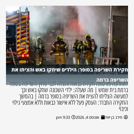
חקירת השריפה בסופר: הילדים שיחקו באש והציתו את
השריפה ברמה
לאחרונה פורסמה חקירת כבאות והצלה לגבי פרוץ השריפה בסופר
ברמת בית שמש | מה שעלה: ילדי השכונה שחקו באש וכך
למעשה הצליחו להצית את השריפה בסופר ברמה | בהמשך
החקירה התברר: העסק פעל ללא אישור כבאות וללא אמצעי גילוי
וכיבוי
מירב בן יאיר
אוגוסט 4, 2026
9:33 pm