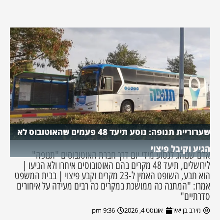
שערוריית תנופה: נוסע תיעד 48 פעמים שהאוטובוס לא
הגיע וקיבל פיצוי
אדם שנוהג לנסוע מידי יום דרך חברת האוטובוסים "תנופה"
לירושלים, תיעד 48 מקרים בהם האוטובוסים איחרו ולא הגיעו |
הוא תבע, השופט האמין ל-23 מקרים וקבע פיצוי | בבית המשפט
אמרו: "המתנה כה ממושכת במקרים כה רבים מעידה על איחורים
סדרתיים"
מירב בן יאיר
אוגוסט 4, 2026
9:36 pm