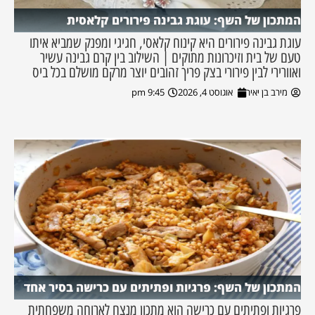
המתכון של השף: עוגת גבינה פירורים קלאסית
עוגת גבינה פירורים היא קינוח קלאסי, חגיגי ומפנק שמביא איתו
טעם של בית וזיכרונות מתוקים | השילוב בין קרם גבינה עשיר
ואוורירי לבין פירורי בצק פריך זהובים יוצר מרקם מושלם בכל ביס
מירב בן יאיר
אוגוסט 4, 2026
9:45 pm
המתכון של השף: פרגיות ופתיתים עם כרישה בסיר אחד
פרגיות ופתיתים עם כרישה הוא מתכון מנצח לארוחה משפחתית