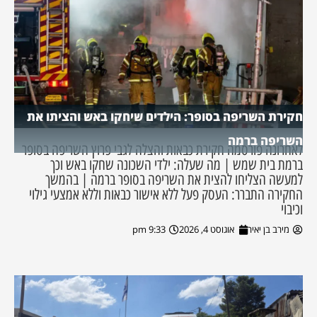
חקירת השריפה בסופר: הילדים שיחקו באש והציתו את
השריפה ברמה
לאחרונה פורסמה חקירת כבאות והצלה לגבי פרוץ השריפה בסופר
ברמת בית שמש | מה שעלה: ילדי השכונה שחקו באש וכך
למעשה הצליחו להצית את השריפה בסופר ברמה | בהמשך
החקירה התברר: העסק פעל ללא אישור כבאות וללא אמצעי גילוי
וכיבוי
מירב בן יאיר
אוגוסט 4, 2026
9:33 pm