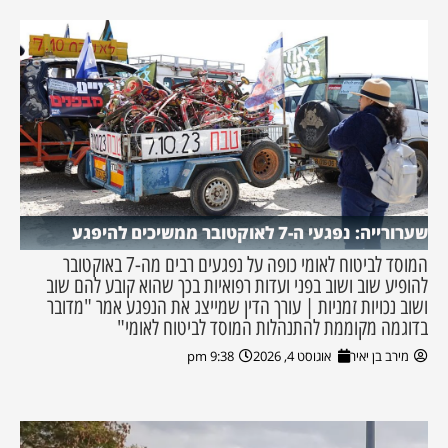
שערורייה: נפגעי ה-7 לאוקטובר ממשיכים להיפגע
המוסד לביטוח לאומי כופה על נפגעים רבים מה-7 באוקטובר
להופיע שוב ושוב בפני ועדות רפואיות בכך שהוא קובע להם שוב
ושוב נכויות זמניות | עורך הדין שמייצג את הנפגע אמר "מדובר
בדוגמה מקוממת להתנהלות המוסד לביטוח לאומי"
מירב בן יאיר
אוגוסט 4, 2026
9:38 pm