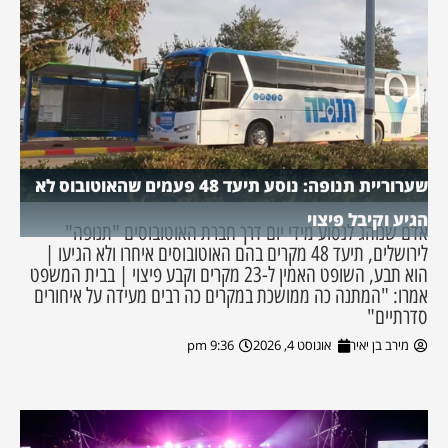
שערוריית תנופה: נוסע תיעד 48 פעמים שהאוטובוס לא
הגיע וקיבל פיצוי
אדם שנוהג לנסוע מידי יום דרך חברת האוטובוסים "תנופה"
לירושלים, תיעד 48 מקרים בהם האוטובוסים איחרו ולא הגיעו |
הוא תבע, השופט האמין ל-23 מקרים וקבע פיצוי | בבית המשפט
אמרו: "המתנה כה ממושכת במקרים כה רבים מעידה על איחורים
סדרתיים"
מירב בן יאיר
אוגוסט 4, 2026
9:36 pm