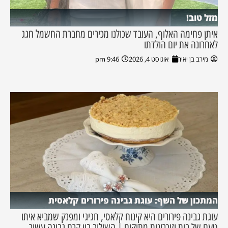
מזל טוב!
איתן פחימה האלוף, העובד שכולנו מכירים מחברת החשמל חגג
לאחרונה את יום הולדתו
מירב בן יאיר
אוגוסט 4, 2026
9:46 pm
המתכון של השף: עוגת גבינה פירורים קלאסית
עוגת גבינה פירורים היא קינוח קלאסי, חגיגי ומפנק שמביא איתו
טעם של בית וזיכרונות מתוקים | השילוב בין קרם גבינה עשיר