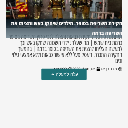
חקירת השריפה בסופר: הילדים שיחקו באש והציתו את
השריפה ברמה
לאחרונה פורסמה חקירת כבאות והצלה לגבי פרוץ השריפה בסופר
ברמת בית שמש | מה שעלה: ילדי השכונה שחקו באש וכך
למעשה הצליחו להצית את השריפה בסופר ברמה | בהמשך
החקירה התברר: העסק פעל ללא אישור כבאות וללא אמצעי גילוי
וכיבוי
מירב בן יאיר
אוגוסט 4, 2026
9:33 pm
עלה למעלה