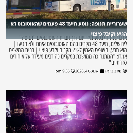
שערוריית תנופה: נוסע תיעד 48 פעמים שהאוטובוס לא
הגיע וקיבל פיצוי
אדם שנוהג לנסוע מידי יום דרך חברת האוטובוסים "תנופה"
לירושלים, תיעד 48 מקרים בהם האוטובוסים איחרו ולא הגיעו |
הוא תבע, השופט האמין ל-23 מקרים וקבע פיצוי | בבית המשפט
אמרו: "המתנה כה ממושכת במקרים כה רבים מעידה על איחורים
סדרתיים"
מירב בן יאיר
אוגוסט 4, 2026
9:36 pm