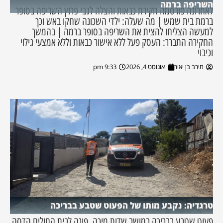
השריפה ברמה
לאחרונה פורסמה חקירת כבאות והצלה לגבי פרוץ השריפה בסופר
ברמת בית שמש | מה שעלה: ילדי השכונה שחקו באש וכך
למעשה הצליחו להצית את השריפה בסופר ברמה | בהמשך
החקירה התברר: העסק פעל ללא אישור כבאות וללא אמצעי גילוי
וכיבוי
מירב בן יאיר
אוגוסט 4, 2026
9:33 pm
טרגדיה: נקבע מותו של הפעוט שטבע בבריכה
פעוט שטבע בבריכה במושב שדות מיכה, פונה לבית החולים הדסה