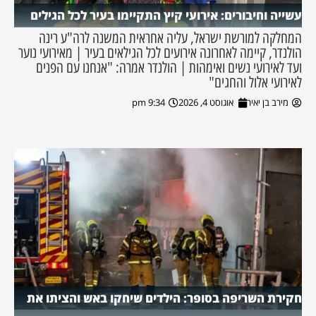
עשייה וחיבורים: אירועי קיץ התקיימו בעיר לכל הגילים
המחלקה למורשת ישראל, עליה אחראית המשנה לרה"ע רינה
הולנדר, קיימה לאחרונה אירועים לכל הגילאים בעיר | מאירועי נוער
ועד לאירועי נשים ואימהות | הולנדר אמרה: "אנחנו עם הפנים
לאירועי אלול והחגים"
מירב בן יאיר
אוגוסט 4, 2026
9:34 pm
חקירת השריפה בסופר: הילדים שיחקו באש והציתו את