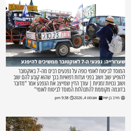
שערורייה: נפגעי ה-7 לאוקטובר ממשיכים להיפגע
המוסד לביטוח לאומי כופה על נפגעים רבים מה-7 באוקטובר
להופיע שוב ושוב בפני ועדות רפואיות בכך שהוא קובע להם שוב
ושוב נכויות זמניות | עורך הדין שמייצג את הנפגע אמר "מדובר
בדוגמה מקוממת להתנהלות המוסד לביטוח לאומי"
מירב בן יאיר
אוגוסט 4, 2026
9:38 pm