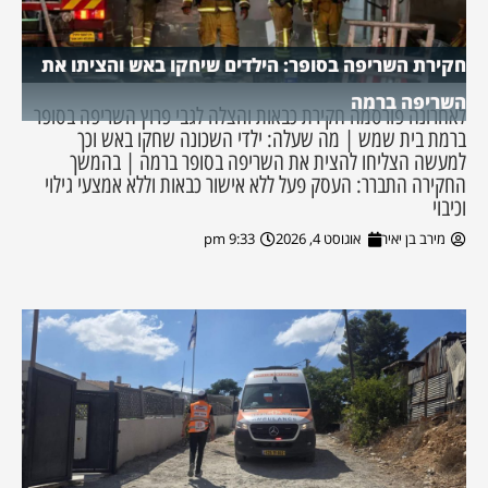
חקירת השריפה בסופר: הילדים שיחקו באש והציתו את
השריפה ברמה
לאחרונה פורסמה חקירת כבאות והצלה לגבי פרוץ השריפה בסופר
ברמת בית שמש | מה שעלה: ילדי השכונה שחקו באש וכך
למעשה הצליחו להצית את השריפה בסופר ברמה | בהמשך
החקירה התברר: העסק פעל ללא אישור כבאות וללא אמצעי גילוי
וכיבוי
מירב בן יאיר
אוגוסט 4, 2026
9:33 pm