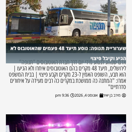
שערוריית תנופה: נוסע תיעד 48 פעמים שהאוטובוס לא
הגיע וקיבל פיצוי
אדם שנוהג לנסוע מידי יום דרך חברת האוטובוסים "תנופה"
לירושלים, תיעד 48 מקרים בהם האוטובוסים איחרו ולא הגיעו |
הוא תבע, השופט האמין ל-23 מקרים וקבע פיצוי | בבית המשפט
אמרו: "המתנה כה ממושכת במקרים כה רבים מעידה על איחורים
סדרתיים"
מירב בן יאיר
אוגוסט 4, 2026
9:36 pm