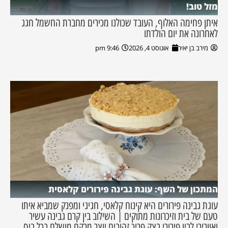
מזל טוב!
איתן פחימה האלוף, העובד שכולנו מכירים מחברת החשמל חגג
לאחרונה את יום הולדתו
מירב בן יאיר
אוגוסט 4, 2026
9:46 pm
המתכון של השף: עוגת גבינה פירורים קלאסית
עוגת גבינה פירורים היא קינוח קלאסי, חגיגי ומפנק שמביא איתו
טעם של בית וזיכרונות מתוקים | השילוב בין קרם גבינה עשיר
ואוורירי לבין פירורי בצק פריך זהובים יוצר מרקם מושלם בכל ביס