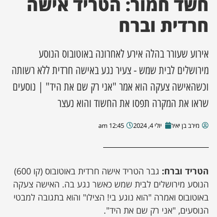
חשד חמור: הטריד אישה
חרדית וברח
ן מסע מלחמה
ת השבוע
אירוע שעורר בהלה אירע לאחרונה באוטובוס הנוסע
מירושלים לבית שמש - צעיר נגע באישה חרדית ללא רשותה
ונים
וכשהאישה צעקה הוא אמר "אני רק שם את היד" | נוסעים
לות מקומית
שראו את המקרה תפסו את החשוד והוא נעצר
דקס עסקים
מירב בן יאיר
יולי 4, 2024
12:45 am
הטריד וברח:
גבר הטריד אישה חרדית באוטובוס (קו 600)
הנוסע מירושלים לבית שמש כאשר נגע בה. האישה צעקה
באוטובוס ואמרה "הוא נוגע בי! הצילו" והוא בתגובה למבטי
הנוסעים, "אני רק שם את היד".