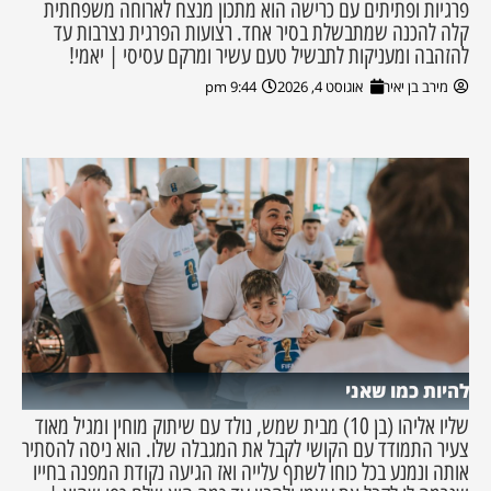
פרגיות ופתיתים עם כרישה הוא מתכון מנצח לארוחה משפחתית
קלה להכנה שמתבשלת בסיר אחד. רצועות הפרגית נצרבות עד
להזהבה ומעניקות לתבשיל טעם עשיר ומרקם עסיסי | יאמי!
מירב בן יאיר
אוגוסט 4, 2026
9:44 pm
להיות כמו שאני
שליו אליהו (בן 10) מבית שמש, נולד עם שיתוק מוחין ומגיל מאוד
צעיר התמודד עם הקושי לקבל את המגבלה שלו. הוא ניסה להסתיר
אותה ונמנע בכל כוחו לשתף עלייה ואז הגיעה נקודת המפנה בחייו