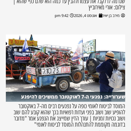
שגרמה לו לקבל את עצמו ולהבין עד כמה הוא שלם כפי שהוא |
צילום: אורי מאירוביץ
מירב בן יאיר
אוגוסט 4, 2026
9:42 pm
שערורייה: נפגעי ה-7 לאוקטובר ממשיכים להיפגע
המוסד לביטוח לאומי כופה על נפגעים רבים מה-7 באוקטובר
להופיע שוב ושוב בפני ועדות רפואיות בכך שהוא קובע להם שוב
ושוב נכויות זמניות | עורך הדין שמייצג את הנפגע אמר "מדובר
בדוגמה מקוממת להתנהלות המוסד לביטוח לאומי"