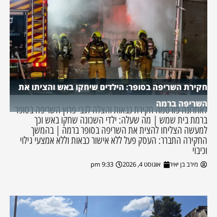
חקירת השריפה בסופר: הילדים שיחקו באש והציתו את
השריפה ברמה
לאחרונה פורסמה חקירת כבאות והצלה לגבי פרוץ השריפה בסופר
ברמת בית שמש | מה שעלה: ילדי השכונה שחקו באש וכך
למעשה הצליחו להצית את השריפה בסופר ברמה | בהמשך
החקירה התברר: העסק פעל ללא אישור כבאות וללא אמצעי גילוי
וכיבוי
מירב בן יאיר
אוגוסט 4, 2026
9:33 pm