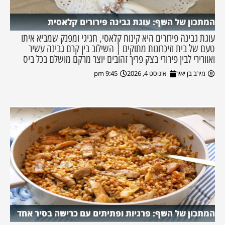
המתכון של השף: עוגת גבינה פירורים קלאסית
עוגת גבינה פירורים היא קינוח קלאסי, חגיגי ומפנק שמביא איתו
טעם של בית וזיכרונות מתוקים | השילוב בין קרם גבינה עשיר
ואוורירי לבין פירורי בצק פריך זהובים יוצר מרקם מושלם בכל ביס
מירב בן יאיר
אוגוסט 4, 2026
9:45 pm
המתכון של השף: פרגיות ופתיתים עם כרישה בסיר אחד