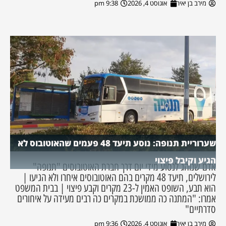
מירב בן יאיר
אוגוסט 4, 2026
9:38 pm
שערוריית תנופה: נוסע תיעד 48 פעמים שהאוטובוס לא
הגיע וקיבל פיצוי
אדם שנוהג לנסוע מידי יום דרך חברת האוטובוסים "תנופה"
לירושלים, תיעד 48 מקרים בהם האוטובוסים איחרו ולא הגיעו |
הוא תבע, השופט האמין ל-23 מקרים וקבע פיצוי | בבית המשפט
אמרו: "המתנה כה ממושכת במקרים כה רבים מעידה על איחורים
סדרתיים"
מירב בן יאיר
אוגוסט 4, 2026
9:36 pm