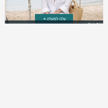
עלה למעלה
מזל טוב!
סמדר כהן האלופה שבתמונה, חגגה את יום הולדתה לאחרונה
מירב בן יאיר
יולי 30, 2026
6:15 pm
מי אנחנו?
כתבו לנו
פרסם אצלנו
מדיניות פרטיות