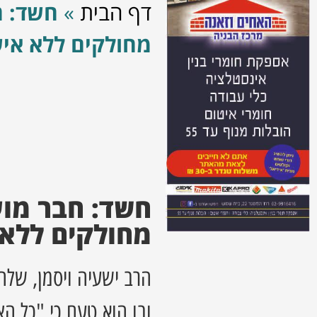
דף הבית
»
חשד: ח
מחולקים ללא איש
חשד: חבר מועצ
מחולקים ללא 
הרב ישעיה ויסמן, שלח
ובו הוא טעם כי "כל ה