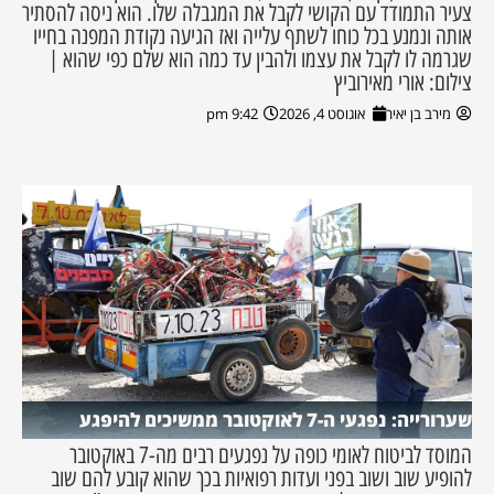
צעיר התמודד עם הקושי לקבל את המגבלה שלו. הוא ניסה להסתיר
אותה ונמנע בכל כוחו לשתף עלייה ואז הגיעה נקודת המפנה בחייו
שגרמה לו לקבל את עצמו ולהבין עד כמה הוא שלם כפי שהוא |
צילום: אורי מאירוביץ
מירב בן יאיר
אוגוסט 4, 2026
9:42 pm
שערורייה: נפגעי ה-7 לאוקטובר ממשיכים להיפגע
המוסד לביטוח לאומי כופה על נפגעים רבים מה-7 באוקטובר
להופיע שוב ושוב בפני ועדות רפואיות בכך שהוא קובע להם שוב