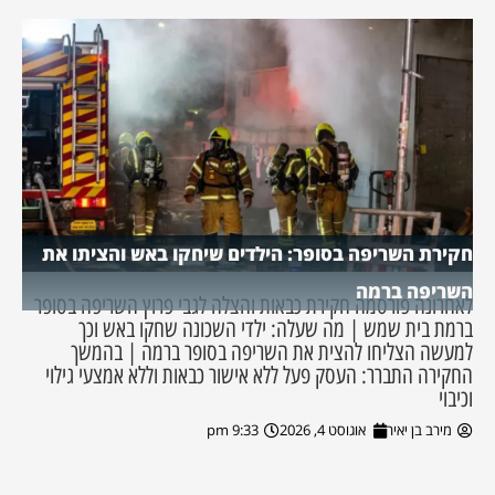
חקירת השריפה בסופר: הילדים שיחקו באש והציתו את
השריפה ברמה
לאחרונה פורסמה חקירת כבאות והצלה לגבי פרוץ השריפה בסופר
ברמת בית שמש | מה שעלה: ילדי השכונה שחקו באש וכך
למעשה הצליחו להצית את השריפה בסופר ברמה | בהמשך
החקירה התברר: העסק פעל ללא אישור כבאות וללא אמצעי גילוי
וכיבוי
מירב בן יאיר
אוגוסט 4, 2026
9:33 pm