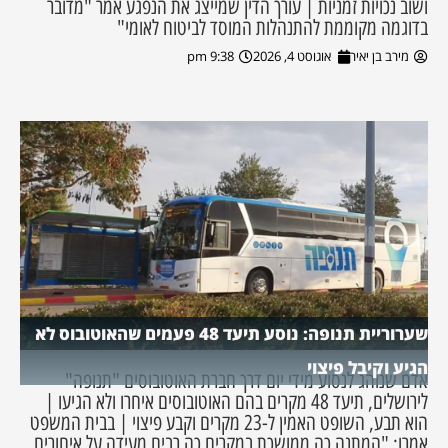
ושוב נכויות זמניות | עורך הדין שמייצג את הנפגע אמר "מדובר
בדוגמה מקוממת להתנהלות המוסד לביטוח לאומי"
מירב בן יאיר
אוגוסט 4, 2026
9:38 pm
שערוריית תנופה: נוסע תיעד 48 פעמים שהאוטובוס לא
הגיע וקיבל פיצוי
אדם שנוהג לנסוע מידי יום דרך חברת האוטובוסים "תנופה"
לירושלים, תיעד 48 מקרים בהם האוטובוסים איחרו ולא הגיעו |
הוא תבע, השופט האמין ל-23 מקרים וקבע פיצוי | בבית המשפט
אמרו: "המתנה כה ממושכת במקרים כה רבים מעידה על איחורים