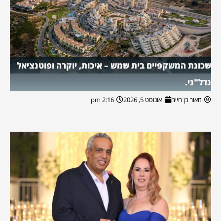
שכונת המשקפיים בית שמש – איכות, יוקרה ופוטנציאל
נדל"ני.
מאור בן חיים
אוגוסט 5, 2026
2:16 pm