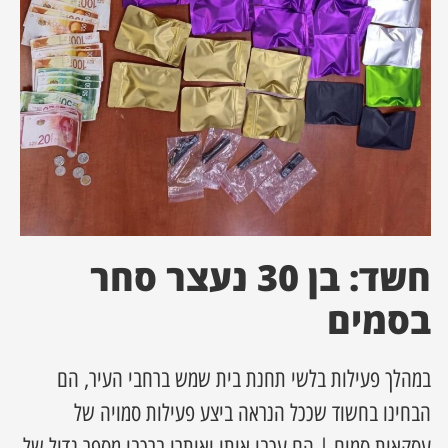
ן מסע מלחמה
ת השבוע
ונים
לות מקומית
דקס עסקים
חשד: בן 30 נעצר סחר
בסמים
במהלך פעילות בלשי תחנת בית שמש ברחבי העיר, הם
הבחינו בחשוד שככל הנראה ביצע פעילות סמויה של
עסקאות סמים | הם עכבו אותו ואיתרו ברכבו מספר גדול של