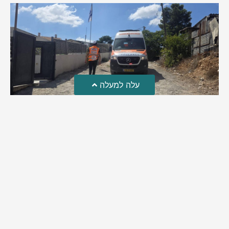
עלה למעלה
טרגדיה: נקבע מותו של הפעוט שטבע בבריכה
פעוט שטבע בבריכה במושב שדות מיכה, פונה לבית החולים הדסה
עין כרם כשהוא ללא דופק או נשימה | אחרי ניסיונות של החייאה
ממושכים, הרופאים נאלצו לקבוע את מותו | יהי זכרו ברוך
מירב בן יאיר
אוגוסט 4, 2026
9:33 pm