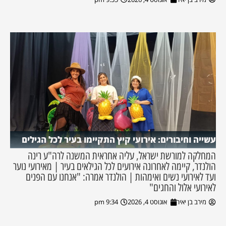
עשייה וחיבורים: אירועי קיץ התקיימו בעיר לכל הגילים
המחלקה למורשת ישראל, עליה אחראית המשנה לרה"ע רינה
הולנדר, קיימה לאחרונה אירועים לכל הגילאים בעיר | מאירועי נוער
ועד לאירועי נשים ואימהות | הולנדר אמרה: "אנחנו עם הפנים
לאירועי אלול והחגים"
מירב בן יאיר
אוגוסט 4, 2026
9:34 pm