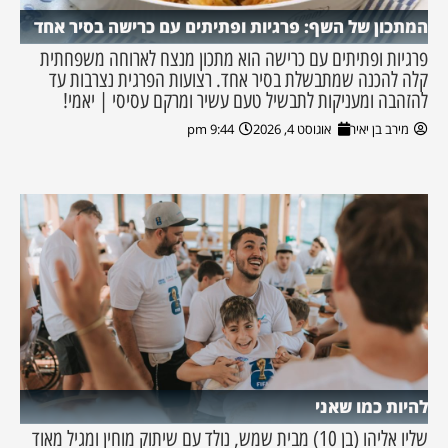
המתכון של השף: פרגיות ופתיתים עם כרישה בסיר אחד
פרגיות ופתיתים עם כרישה הוא מתכון מנצח לארוחה משפחתית
קלה להכנה שמתבשלת בסיר אחד. רצועות הפרגית נצרבות עד
להזהבה ומעניקות לתבשיל טעם עשיר ומרקם עסיסי | יאמי!
מירב בן יאיר
אוגוסט 4, 2026
9:44 pm
להיות כמו שאני
שליו אליהו (בן 10) מבית שמש, נולד עם שיתוק מוחין ומגיל מאוד