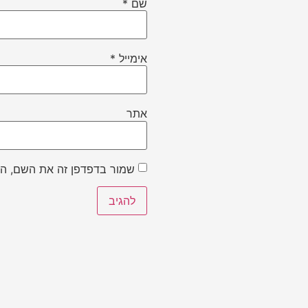
שם
*
אימייל
*
אתר
שמור בדפדפן זה את השם, הא