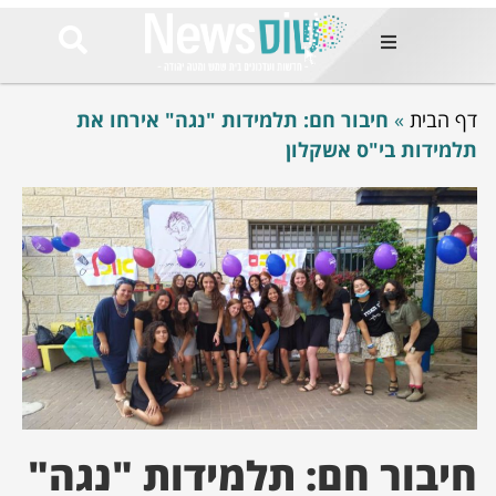
ות
דף הבית
»
חיבור חם: תלמידות "נגה" אירחו את
שות החמות
ר בימים
תלמידות בי"ס אשקלון
ונים באזור
רט
Et ullamco
sollicitudin 
odio conseq
mauris, wisi v
tortor semper
feugiat 
ultricies la
Congue mat
luctus, quam 
mi sem
חיבור חם: תלמידות "נגה"
לים