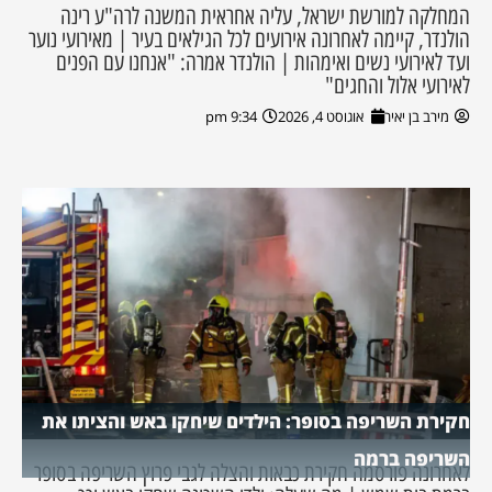
המחלקה למורשת ישראל, עליה אחראית המשנה לרה"ע רינה
הולנדר, קיימה לאחרונה אירועים לכל הגילאים בעיר | מאירועי נוער
ועד לאירועי נשים ואימהות | הולנדר אמרה: "אנחנו עם הפנים
לאירועי אלול והחגים"
מירב בן יאיר
אוגוסט 4, 2026
9:34 pm
חקירת השריפה בסופר: הילדים שיחקו באש והציתו את
השריפה ברמה
לאחרונה פורסמה חקירת כבאות והצלה לגבי פרוץ השריפה בסופר