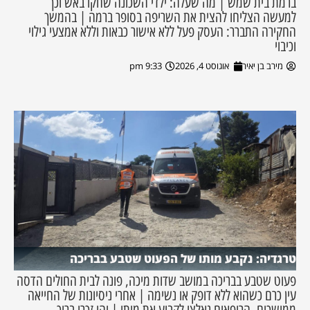
ברמת בית שמש | מה שעלה: ילדי השכונה שחקו באש וכך
למעשה הצליחו להצית את השריפה בסופר ברמה | בהמשך
החקירה התברר: העסק פעל ללא אישור כבאות וללא אמצעי גילוי
וכיבוי
מירב בן יאיר
אוגוסט 4, 2026
9:33 pm
טרגדיה: נקבע מותו של הפעוט שטבע בבריכה
פעוט שטבע בבריכה במושב שדות מיכה, פונה לבית החולים הדסה
עין כרם כשהוא ללא דופק או נשימה | אחרי ניסיונות של החייאה
ממושכים, הרופאים נאלצו לקבוע את מותו | יהי זכרו ברוך