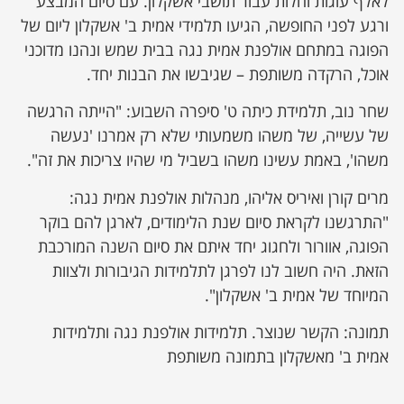
לאלף עוגות וחלות עבור תושבי אשקלון. עם סיום המבצע
ורגע לפני החופשה, הגיעו תלמידי אמית ב' אשקלון ליום של
הפוגה במתחם אולפנת אמית נגה בבית שמש ונהנו מדוכני
אוכל, הרקדה משותפת – שגיבשו את הבנות יחד.
שחר נוב, תלמידת כיתה ט' סיפרה השבוע: "הייתה הרגשה
של עשייה, של משהו משמעותי שלא רק אמרנו 'נעשה
משהו', באמת עשינו משהו בשביל מי שהיו צריכות את זה".
מרים קורן ואיריס אליהו, מנהלות אולפנת אמית נגה:
"התרגשנו לקראת סיום שנת הלימודים, לארגן להם בוקר
הפוגה, אוורור ולחגוג יחד איתם את סיום השנה המורכבת
הזאת. היה חשוב לנו לפרגן לתלמידות הגיבורות ולצוות
המיוחד של אמית ב' אשקלון".
תמונה: הקשר שנוצר. תלמידות אולפנת נגה ותלמידות
אמית ב' מאשקלון בתמונה משותפת