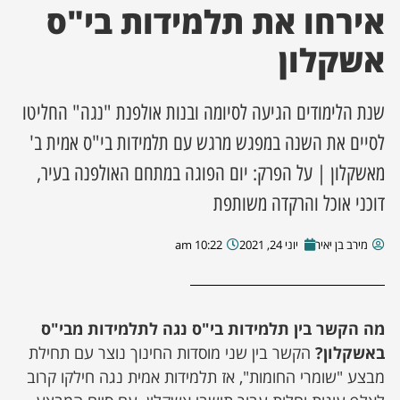
אירחו את תלמידות בי"ס
ן מסע מלחמה
אשקלון
ת השבוע
שנת הלימודים הגיעה לסיומה ובנות אולפנת "נגה" החליטו
ונים
לסיים את השנה במפגש מרגש עם תלמידות בי"ס אמית ב'
מאשקלון | על הפרק: יום הפוגה במתחם האולפנה בעיר,
לות מקומית
דוכני אוכל והרקדה משותפת
דקס עסקים
מירב בן יאיר
יוני 24, 2021
10:22 am
מה הקשר בין תלמידות בי"ס נגה לתלמידות מבי"ס
באשקלון?
הקשר בין שני מוסדות החינוך נוצר עם תחילת
מבצע "שומרי החומות", אז תלמידות אמית נגה חילקו קרוב