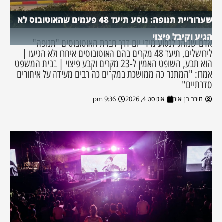
שערוריית תנופה: נוסע תיעד 48 פעמים שהאוטובוס לא
הגיע וקיבל פיצוי
אדם שנוהג לנסוע מידי יום דרך חברת האוטובוסים "תנופה"
לירושלים, תיעד 48 מקרים בהם האוטובוסים איחרו ולא הגיעו |
הוא תבע, השופט האמין ל-23 מקרים וקבע פיצוי | בבית המשפט
אמרו: "המתנה כה ממושכת במקרים כה רבים מעידה על איחורים
סדרתיים"
מירב בן יאיר
אוגוסט 4, 2026
9:36 pm