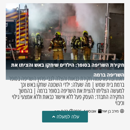
חקירת השריפה בסופר: הילדים שיחקו באש והציתו את
השריפה ברמה
לאחרונה פורסמה חקירת כבאות והצלה לגבי פרוץ השריפה בסופר
ברמת בית שמש | מה שעלה: ילדי השכונה שחקו באש וכך
למעשה הצליחו להצית את השריפה בסופר ברמה | בהמשך
החקירה התברר: העסק פעל ללא אישור כבאות וללא אמצעי גילוי
וכיבוי
מירב בן יאיר
אוגוסט 4, 2026
9:33 pm
עלה למעלה