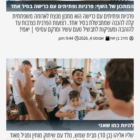
המתכון של השף: פרגיות ופתיתים עם כרישה בסיר אחד
פרגיות ופתיתים עם כרישה הוא מתכון מנצח לארוחה משפחתית
קלה להכנה שמתבשלת בסיר אחד. רצועות הפרגית נצרבות עד
להזהבה ומעניקות לתבשיל טעם עשיר ומרקם עסיסי | יאמי!
מירב בן יאיר
אוגוסט 4, 2026
9:44 pm
להיות כמו שאני
שליו אליהו (בן 10) מבית שמש, נולד עם שיתוק מוחין ומגיל מאוד