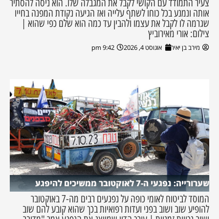
צעיר התמודד עם הקושי לקבל את המגבלה שלו. הוא ניסה להסתיר
אותה ונמנע בכל כוחו לשתף עלייה ואז הגיעה נקודת המפנה בחייו
שגרמה לו לקבל את עצמו ולהבין עד כמה הוא שלם כפי שהוא |
צילום: אורי מאירוביץ
מירב בן יאיר
אוגוסט 4, 2026
9:42 pm
שערורייה: נפגעי ה-7 לאוקטובר ממשיכים להיפגע
המוסד לביטוח לאומי כופה על נפגעים רבים מה-7 באוקטובר
להופיע שוב ושוב בפני ועדות רפואיות בכך שהוא קובע להם שוב