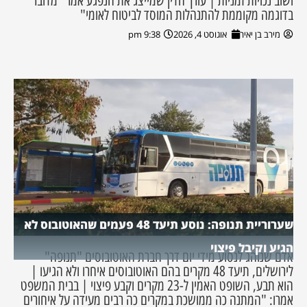
ושוב נכויות זמניות | עורך הדין שמייצג את הנפגע אמר "מדובר
בדוגמה מקוממת להתנהלות המוסד לביטוח לאומי"
מירב בן יאיר
אוגוסט 4, 2026
9:38 pm
שערוריית תנופה: נוסע תיעד 48 פעמים שהאוטובוס לא
הגיע וקיבל פיצוי
אדם שנוהג לנסוע מידי יום דרך חברת האוטובוסים "תנופה"
לירושלים, תיעד 48 מקרים בהם האוטובוסים איחרו ולא הגיעו |
הוא תבע, השופט האמין ל-23 מקרים וקבע פיצוי | בבית המשפט
אמרו: "המתנה כה ממושכת במקרים כה רבים מעידה על איחורים