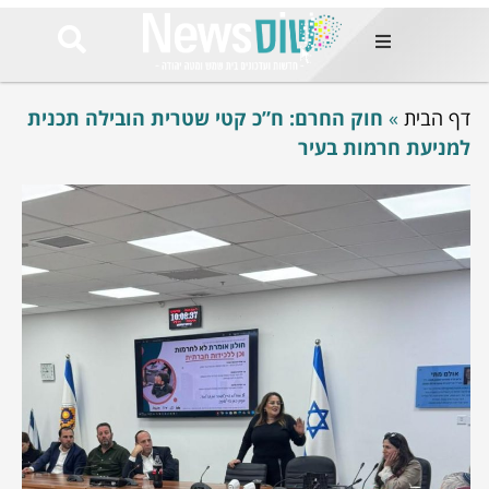
ות
דף הבית
»
חוק החרם: ח”כ קטי שטרית הובילה תכנית
שות החמות
ר בימים
למניעת חרמות בעיר
ונים באזור
רט
Et ullamco
sollicitudin 
odio conseq
mauris, wisi v
tortor semper
feugiat 
ultricies la
Congue mat
luctus, quam 
mi sem
לים