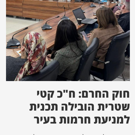
ן מסע מלחמה
ת השבוע
ונים
לות מקומית
דקס עסקים
חוק החרם: ח"כ קטי
שטרית הובילה תכנית
למניעת חרמות בעיר