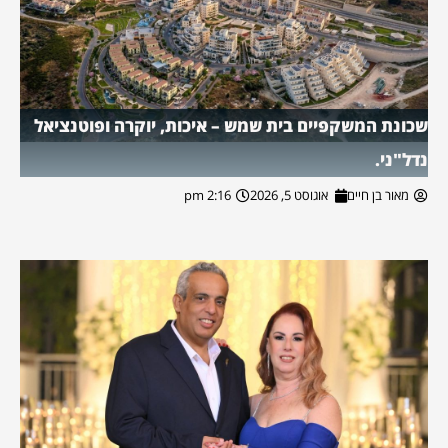
שכונת המשקפיים בית שמש – איכות, יוקרה ופוטנציאל
נדל"ני.
מאור בן חיים
אוגוסט 5, 2026
2:16 pm