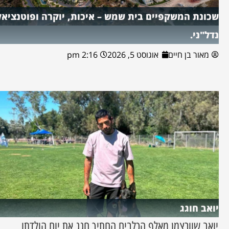
שכונת המשקפיים בית שמש – איכות, יוקרה ופוטנציאל
נדל"ני.
מאור בן חיים
אוגוסט 5, 2026
2:16 pm
יואב חוגג
יואב שוורצמן מאלף הכלבים החתיך חגג את יום הולדתו