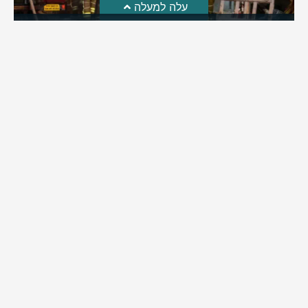
עלה למעלה
חקירת השריפה בסופר: הילדים שיחקו באש והציתו את
השריפה ברמה
לאחרונה פורסמה חקירת כבאות והצלה לגבי פרוץ השריפה בסופר
ברמת בית שמש | מה שעלה: ילדי השכונה שחקו באש וכך
למעשה הצליחו להצית את השריפה בסופר ברמה | בהמשך
החקירה התברר: העסק פעל ללא אישור כבאות וללא אמצעי גילוי
וכיבוי
מירב בן יאיר
אוגוסט 4, 2026
9:33 pm