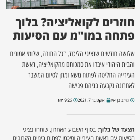
ן מסע מלחמה
חוזרים לקואליציה? בלוך
ת השבוע
פתחה במו"מ עם הסיעות
ונים
שלושה חודשים שנציגי הליכוד, דגל התורה, שלומי אמונים
והבית היהודי איבדו את סמכותם מהקואליציה, ראשת
לות מקומית
העירייה החליטה לפתוח משא ומתן לסיום המשבר |
דקס עסקים
לאחרונה נקבעה בניהם פגישה
מירב בן יאיר
אוקטובר 7, 2021
9:26 am
הצעד של בלוך:
בסוף השבוע האחרון, שוחחו נציגי
הסיעות עם ראשת העירייה וסיכמו לפתוח בימים הקרובים