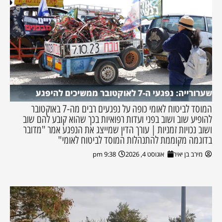
שערורייה: נפגעי ה-7 לאוקטובר ממשיכים להיפגע
המוסד לביטוח לאומי כופה על נפגעים רבים מה-7 באוקטובר
להופיע שוב ושוב בפני ועדות רפואיות בכך שהוא קובע להם שוב
ושוב נכויות זמניות | עורך הדין שמייצג את הנפגע אמר "מדובר
בדוגמה מקוממת להתנהלות המוסד לביטוח לאומי"
מירב בן יאיר
אוגוסט 4, 2026
9:38 pm