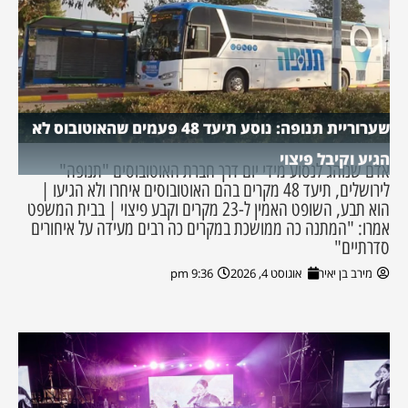
שערוריית תנופה: נוסע תיעד 48 פעמים שהאוטובוס לא
הגיע וקיבל פיצוי
אדם שנוהג לנסוע מידי יום דרך חברת האוטובוסים "תנופה"
לירושלים, תיעד 48 מקרים בהם האוטובוסים איחרו ולא הגיעו |
הוא תבע, השופט האמין ל-23 מקרים וקבע פיצוי | בבית המשפט
אמרו: "המתנה כה ממושכת במקרים כה רבים מעידה על איחורים
סדרתיים"
מירב בן יאיר
אוגוסט 4, 2026
9:36 pm