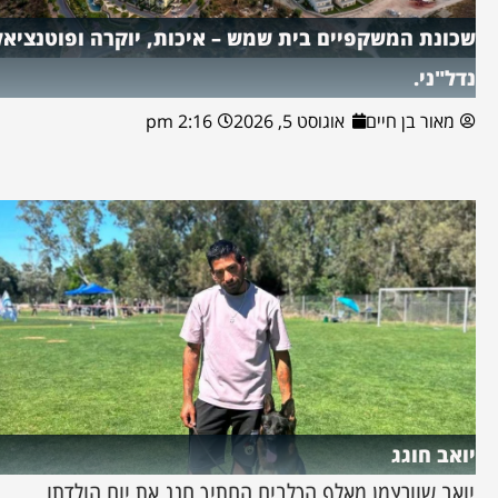
שכונת המשקפיים בית שמש – איכות, יוקרה ופוטנציאל
נדל"ני.
מאור בן חיים
אוגוסט 5, 2026
2:16 pm
יואב חוגג
יואב שוורצמן מאלף הכלבים החתיך חגג את יום הולדתו