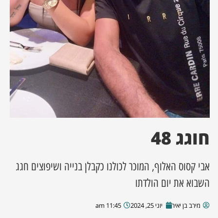
ן מסע מלחמה
ת השבוע
ונים
לות מקומית
דקס עסקים
חוגג 48
אבי קסוס האלוף, המוכר לכולנו כקבלן בנייה ושיפוצים חגג
השבוא את יום הולדתו
מירב בן יאיר
יוני 25, 2024
11:45 am