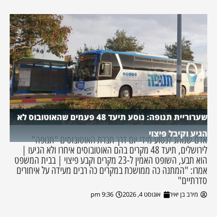
שערוריית תנופה: נוסע תיעד 48 פעמים שהאוטובוס לא
הגיע וקיבל פיצוי
אדם שנוהג לנסוע מידי יום דרך חברת האוטובוסים "תנופה"
לירושלים, תיעד 48 מקרים בהם האוטובוסים איחרו ולא הגיעו |
הוא תבע, השופט האמין ל-23 מקרים וקבע פיצוי | בבית המשפט
אמרו: "המתנה כה ממושכת במקרים כה רבים מעידה על איחורים
סדרתיים"
מירב בן יאיר
אוגוסט 4, 2026
9:36 pm