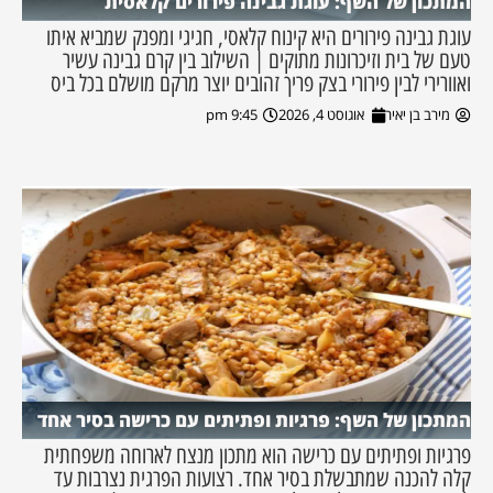
המתכון של השף: עוגת גבינה פירורים קלאסית
עוגת גבינה פירורים היא קינוח קלאסי, חגיגי ומפנק שמביא איתו
טעם של בית וזיכרונות מתוקים | השילוב בין קרם גבינה עשיר
ואוורירי לבין פירורי בצק פריך זהובים יוצר מרקם מושלם בכל ביס
מירב בן יאיר
אוגוסט 4, 2026
9:45 pm
המתכון של השף: פרגיות ופתיתים עם כרישה בסיר אחד
פרגיות ופתיתים עם כרישה הוא מתכון מנצח לארוחה משפחתית
קלה להכנה שמתבשלת בסיר אחד. רצועות הפרגית נצרבות עד