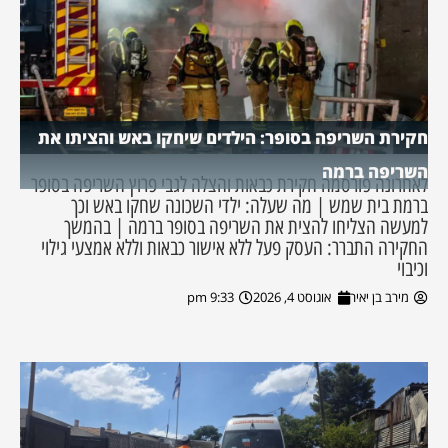
חקירת השריפה בסופר: הילדים שיחקו באש והציתו את
השריפה ברמה
לאחרונה פורסמה חקירת כבאות והצלה לגבי פרוץ השריפה בסופר
ברמת בית שמש | מה שעלה: ילדי השכונה שחקו באש וכך
למעשה הצליחו להצית את השריפה בסופר ברמה | בהמשך
החקירה התברר: העסק פעל ללא אישור כבאות וללא אמצעי גילוי
וכיבוי
מירב בן יאיר
אוגוסט 4, 2026
9:33 pm