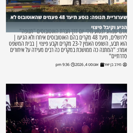
שערוריית תנופה: נוסע תיעד 48 פעמים שהאוטובוס לא
הגיע וקיבל פיצוי
אדם שנוהג לנסוע מידי יום דרך חברת האוטובוסים "תנופה"
לירושלים, תיעד 48 מקרים בהם האוטובוסים איחרו ולא הגיעו |
הוא תבע, השופט האמין ל-23 מקרים וקבע פיצוי | בבית המשפט
אמרו: "המתנה כה ממושכת במקרים כה רבים מעידה על איחורים
סדרתיים"
מירב בן יאיר
אוגוסט 4, 2026
9:36 pm