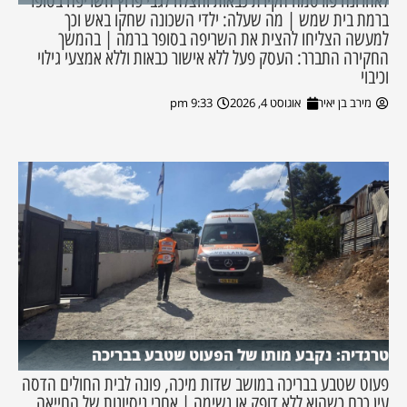
לאחרונה פורסמה חקירת כבאות והצלה לגבי פרוץ השריפה בסופר
ברמת בית שמש | מה שעלה: ילדי השכונה שחקו באש וכך
למעשה הצליחו להצית את השריפה בסופר ברמה | בהמשך
החקירה התברר: העסק פעל ללא אישור כבאות וללא אמצעי גילוי
וכיבוי
מירב בן יאיר
אוגוסט 4, 2026
9:33 pm
טרגדיה: נקבע מותו של הפעוט שטבע בבריכה
פעוט שטבע בבריכה במושב שדות מיכה, פונה לבית החולים הדסה
עין כרם כשהוא ללא דופק או נשימה | אחרי ניסיונות של החייאה