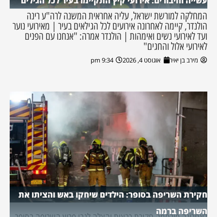
עשייה וחיבורים: אירועי קיץ התקיימו בעיר לכל הגילים
המחלקה למורשת ישראל, עליה אחראית המשנה לרה"ע רינה
הולנדר, קיימה לאחרונה אירועים לכל הגילאים בעיר | מאירועי נוער
ועד לאירועי נשים ואימהות | הולנדר אמרה: "אנחנו עם הפנים
לאירועי אלול והחגים"
מירב בן יאיר
אוגוסט 4, 2026
9:34 pm
חקירת השריפה בסופר: הילדים שיחקו באש והציתו את
השריפה ברמה