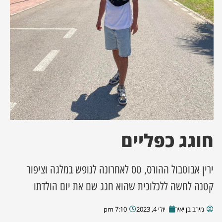
ן מסע מלחמה
ת השבוע
ונים
לות מקומית
דקס עסקים
חוגג כפליים
ירין אבוטבול ההורס, טס לאחרונה לנופש במלגה וציפור
קטנה לחשה ללכלוכית שהוא חגג שם את יום הולדתו
מירב בן יאיר
יולי 4, 2023
7:10 pm